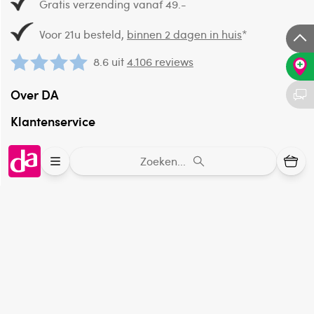
Gratis verzending vanaf 49.-
Voor 21u besteld,
binnen 2 dagen in huis
*
8.6 uit
4.106 reviews
Over DA
Klantenservice
Assortiment
Zoeken...
DA
Volg
op:
Online aanbieder medicijnen
⁠Controleer welke medicijnen onze