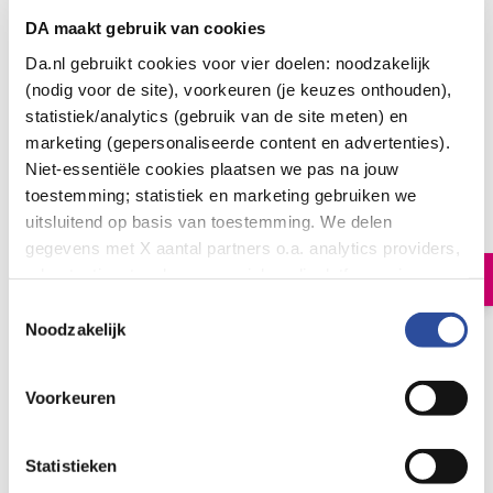
DA maakt gebruik van cookies
Da.nl gebruikt cookies voor vier doelen: noodzakelijk
(nodig voor de site), voorkeuren (je keuzes onthouden),
statistiek/analytics (gebruik van de site meten) en
HASK Keratin protein smoothing conditioner
marketing (gepersonaliseerde content en advertenties).
travel size
Niet-essentiële cookies plaatsen we pas na jouw
toestemming; statistiek en marketing gebruiken we
3
.
99
100.00
uitsluitend op basis van toestemming. We delen
Milliliter
gegevens met X aantal partners o.a. analytics providers,
advertentienetwerken en social mediaplatforms; in onze
In winkelmand
Cookie-verklaring
vind je de volledige lijst van partijen
Toestemmingsselectie
en de bewaartermijnen per categorie. Je kunt je keuze op
Noodzakelijk
elk moment wijzigen of intrekken via
Cookie-
Let op: niet alle producten zijn verkrijgbaar in onze winkels
instellingen
. Meer informatie over onze
Voorkeuren
gegevensverwerking staat in de
Privacyverklaring
.
Bestelling af te halen in
300+ winkels
Gratis verzending vanaf 49.-
Voor 21u besteld,
morgen in huis
*
Statistieken