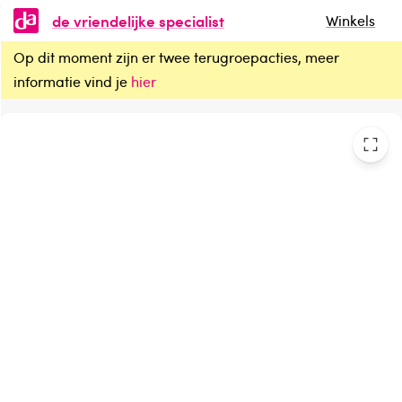
de vriendelijke specialist
Winkels
Op dit moment zijn er twee terugroepacties, meer
HASK Keratin protein smoothing conditioner travel size
informatie vind je
hier