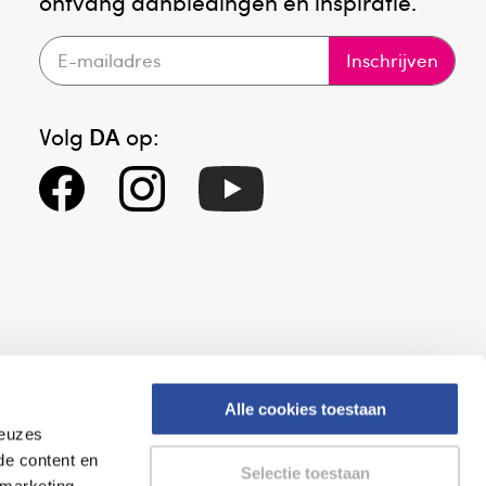
ontvang aanbiedingen en inspiratie.
Inschrijven
Volg
DA
op:
Alle cookies toestaan
keuzes
eid
Altijd onze folder bij de hand
de content en
Selectie toestaan
gesloten
Check onze folders ⁠bij