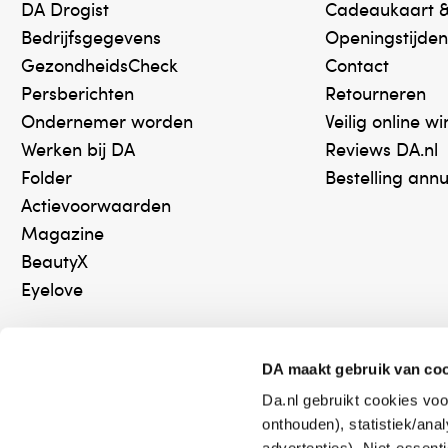
DA Drogist
Cadeaukaart 
Bedrijfsgegevens
Openingstijden
GezondheidsCheck
Contact
Persberichten
Retourneren
Ondernemer worden
Veilig online w
Werken bij DA
Reviews DA.nl
Folder
Bestelling ann
Actievoorwaarden
Magazine
BeautyX
Eyelove
DA maakt gebruik van co
Da.nl gebruikt cookies voo
Online aanbieder medicijnen
Keurm
onthouden), statistiek/ana
⁠Controleer welke medicijnen
⁠Vera