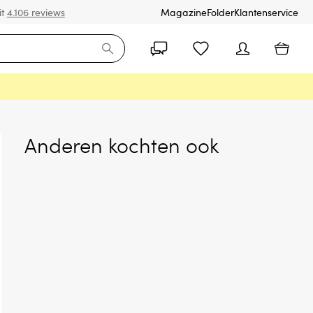
it
4.106 reviews
Magazine
Folder
Klantenservice
Anderen kochten ook