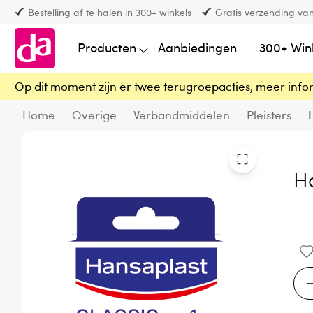
Bestelling af te halen in
300+ winkels
Gratis verzending van
Producten
Aanbiedingen
300+ Win
Op dit moment zijn er twee terugroepacties, meer info
Home
-
Overige
-
Verbandmiddelen
-
Pleisters
-
Ha