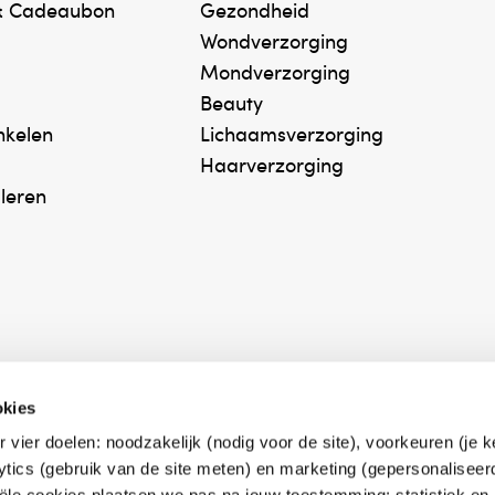
& Cadeaubon
Gezondheid
Wondverzorging
Mondverzorging
Beauty
inkelen
Lichaamsverzorging
Haarverzorging
uleren
okies
r vier doelen: noodzakelijk (nodig voor de site), voorkeuren (je 
erk Zelfzorg Online
Winkelen met zekerh
lytics (gebruik van de site meten) en marketing (gepersonaliseer
ntwoorde zorg, ⁠ook
⁠Deze webshop is aan