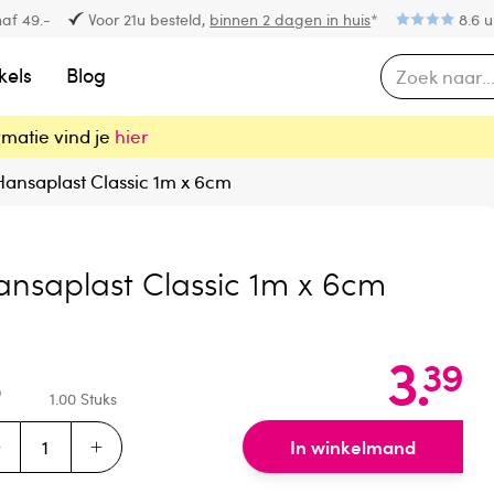
af 49.-
Voor 21u besteld,
binnen 2 dagen in huis
*
8.6 u
kels
Blog
rmatie vind je
hier
Hansaplast Classic 1m x 6cm
nsaplast Classic 1m x 6cm
3
.
39
1.00
Stuks
In winkelmand