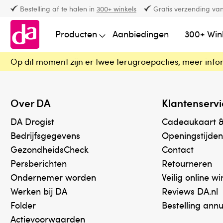
Bestelling af te halen in
300+ winkels
Gratis verzending van
Producten
Aanbiedingen
300+ Win
Op dit moment zijn er twee terugroepacties, meer info
Over DA
Klantenservi
DA Drogist
Cadeaukaart 
Bedrijfsgegevens
Openingstijden
GezondheidsCheck
Contact
Persberichten
Retourneren
Ondernemer worden
Veilig online w
Werken bij DA
Reviews DA.nl
Folder
Bestelling ann
Actievoorwaarden