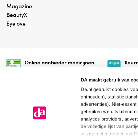
Magazine
BeautyX
Eyelove
Online aanbieder medicijnen
Keurm
⁠Controleer welke medicijnen
⁠Vera
onze webshop mag verkopen.
onlin
DA maakt gebruik van co
Da.nl gebruikt cookies voo
onthouden), statistiek/ana
advertenties). Niet-essent
gebruiken we uitsluitend 
analytics providers, adver
de volledige lijst van par
Algemene voorwaarden
Cookiev
wijzigen of intrekken via
C