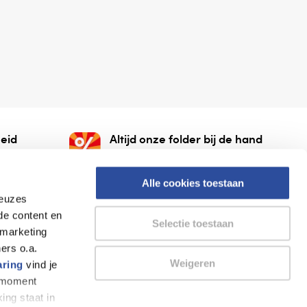
eid
Altijd onze folder bij de hand
gesloten
Check onze folders ⁠bij
org.
AlleFolders.
Alle cookies toestaan
keuzes
de content en
Selectie toestaan
 marketing
ers o.a.
Weigeren
aring
vind je
k moment
Thuiswinkel waarborg
AlleFolders
ing staat in