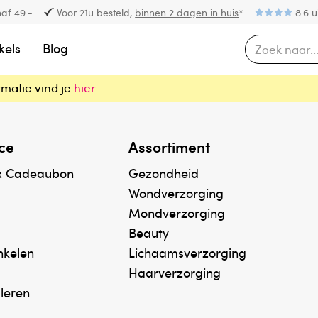
af 49.-
Voor 21u besteld,
binnen 2 dagen in huis
*
8.6 u
kels
Blog
rmatie vind je
hier
ce
Assortiment
& Cadeaubon
Gezondheid
Wondverzorging
Mondverzorging
Beauty
inkelen
Lichaamsverzorging
Haarverzorging
uleren