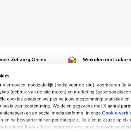
erk Zelfzorg Online
Winkelen met zekerh
ntwoorde zorg, ⁠ook
⁠Deze webshop is aan
e.
⁠bij Thuiswinkelwaarb
okies
r vier doelen: noodzakelijk (nodig voor de site), voorkeuren (je 
lytics (gebruik van de site meten) en marketing (gepersonaliseer
iële cookies plaatsen we pas na jouw toestemming; statistiek en
de vriendelijke specialist
op basis van toestemming. We delen gegevens met X aantal partn
tentienetwerken en social mediaplatforms; in onze
Cookie-verkl
tijen en de bewaartermijnen per categorie. Je kunt je keuze op el
erklaring
Disclaimer
Privacy verklaring
ookie-instellingen
. Meer informatie over onze gegevensverwerk