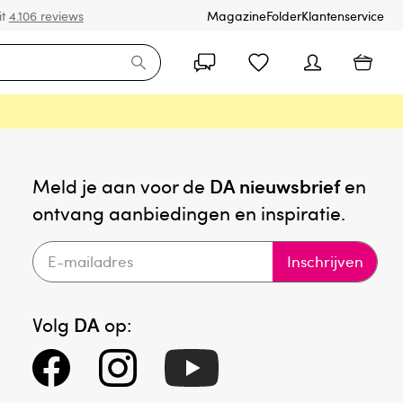
it
4.106 reviews
Magazine
Folder
Klantenservice
Meld je aan voor de
DA nieuwsbrief
en
ontvang aanbiedingen en inspiratie.
Inschrijven
Volg
DA
op: