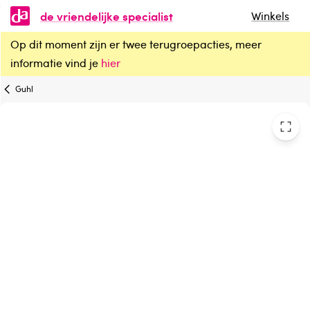
de vriendelijke specialist
Winkels
Op dit moment zijn er twee terugroepacties, meer
Guhl Fascinerend blond conditioner 2-1
informatie vind je
hier
Guhl