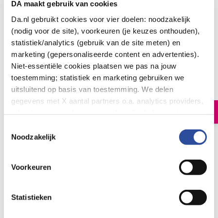
DA maakt gebruik van cookies
Da.nl gebruikt cookies voor vier doelen: noodzakelijk
(nodig voor de site), voorkeuren (je keuzes onthouden),
statistiek/analytics (gebruik van de site meten) en
marketing (gepersonaliseerde content en advertenties).
Guhl Fascinerend blond conditioner 2-1
Niet-essentiële cookies plaatsen we pas na jouw
10
.
toestemming; statistiek en marketing gebruiken we
99
200.00
uitsluitend op basis van toestemming. We delen
Milliliter
gegevens met X aantal partners o.a. analytics providers,
In winkelmand
advertentienetwerken en social mediaplatforms; in onze
Cookie-verklaring
vind je de volledige lijst van partijen
Toestemmingsselectie
en de bewaartermijnen per categorie. Je kunt je keuze op
Noodzakelijk
Let op: niet alle producten zijn verkrijgbaar in onze winkels
elk moment wijzigen of intrekken via
Cookie-
instellingen
. Meer informatie over onze
Voorkeuren
Bestelling af te halen in
300+ winkels
gegevensverwerking staat in de
Privacyverklaring
.
Gratis verzending vanaf 49.-
Voor 21u besteld,
morgen in huis
*
Statistieken