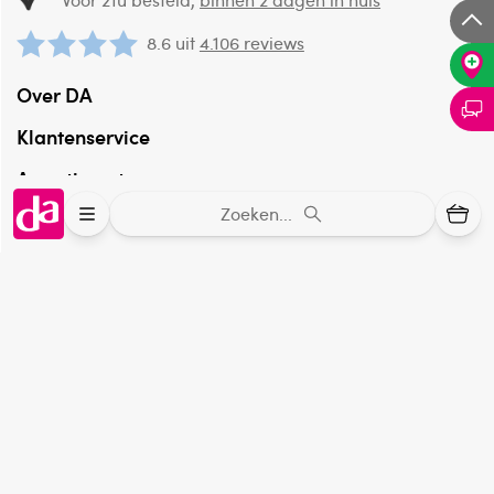
8.6 uit
4.106 reviews
Over DA
Klantenservice
Assortiment
Zoeken...
DA
Volg
op:
Online aanbieder medicijnen
⁠Controleer welke medicijnen onze
webshop mag verkopen.