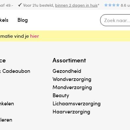
af 49.-
Voor 21u besteld,
binnen 2 dagen in huis
*
8.6 u
kels
Blog
rmatie vind je
hier
ce
Assortiment
& Cadeaubon
Gezondheid
Wondverzorging
Mondverzorging
Beauty
inkelen
Lichaamsverzorging
Haarverzorging
uleren