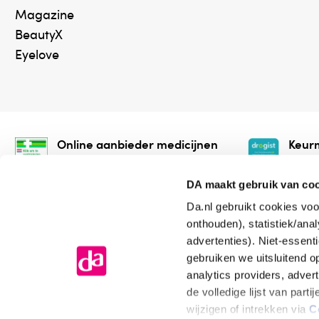
Magazine
BeautyX
Eyelove
Online aanbieder medicijnen
Keurm
⁠Controleer welke medicijnen
⁠Vera
onze webshop mag verkopen.
onlin
DA maakt gebruik van co
Da.nl gebruikt cookies voo
onthouden), statistiek/ana
advertenties). Niet-essent
gebruiken we uitsluitend 
analytics providers, adver
de volledige lijst van par
Algemene voorwaarden
Cookiev
wijzigen of intrekken via
C