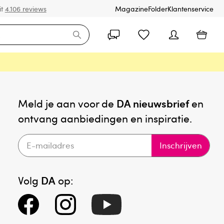
it
4.106 reviews
Magazine
Folder
Klantenservice
Meld je aan voor de
DA nieuwsbrief
en
ontvang aanbiedingen en inspiratie.
Inschrijven
Volg
DA
op: