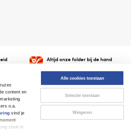
eid
Altijd onze folder bij de hand
gesloten
Check onze folders ⁠bij
org.
AlleFolders.
Alle cookies toestaan
keuzes
de content en
Selectie toestaan
 marketing
ers o.a.
Weigeren
aring
vind je
k moment
Thuiswinkel waarborg
AlleFolders
ing staat in