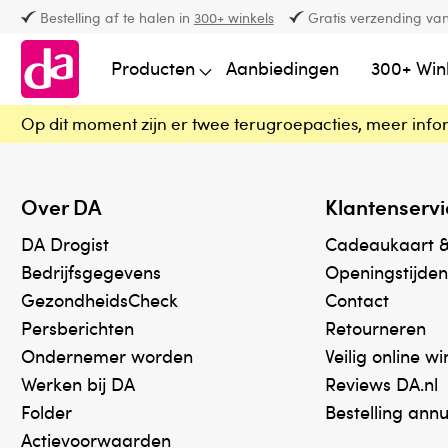
Bestelling af te halen in
300+ winkels
Gratis verzending van
Producten
Aanbiedingen
300+ Win
Op dit moment zijn er twee terugroepacties, meer info
Over DA
Klantenservi
DA Drogist
Cadeaukaart 
Bedrijfsgegevens
Openingstijden
GezondheidsCheck
Contact
Persberichten
Retourneren
Ondernemer worden
Veilig online w
Werken bij DA
Reviews DA.nl
Folder
Bestelling ann
Actievoorwaarden