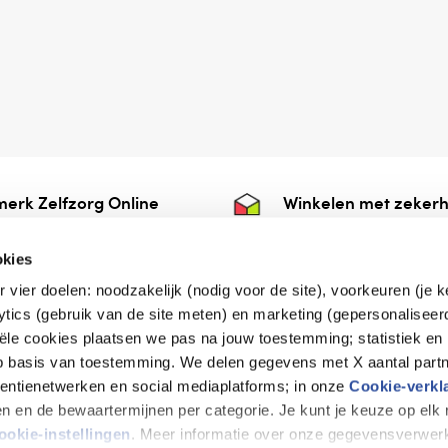
erk Zelfzorg Online
Winkelen met zekerh
ntwoorde zorg, ⁠ook
⁠Deze webshop is aan
e.
⁠bij Thuiswinkelwaarb
okies
r vier doelen: noodzakelijk (nodig voor de site), voorkeuren (je 
lytics (gebruik van de site meten) en marketing (gepersonaliseer
iële cookies plaatsen we pas na jouw toestemming; statistiek en
de vriendelijke specialist
op basis van toestemming. We delen gegevens met X aantal partn
tentienetwerken en social mediaplatforms; in onze
Cookie-verkl
tijen en de bewaartermijnen per categorie. Je kunt je keuze op el
erklaring
Disclaimer
Privacy verklaring
ookie-instellingen
. Meer informatie over onze gegevensverwerk