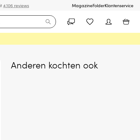
it
4.106 reviews
Magazine
Folder
Klantenservice
Anderen kochten ook