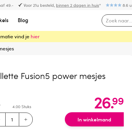
af 49.-
Voor 21u besteld,
binnen 2 dagen in huis
*
8.6 u
kels
Blog
rmatie vind je
hier
mesjes
llette Fusion5 power mesjes
26
.
99
4.00
Stuks
In winkelmand