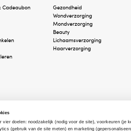
& Cadeaubon
Gezondheid
Wondverzorging
Mondverzorging
Beauty
inkelen
Lichaamsverzorging
Haarverzorging
uleren
okies
r vier doelen: noodzakelijk (nodig voor de site), voorkeuren (je 
erk Zelfzorg Online
Winkelen met zekerh
lytics (gebruik van de site meten) en marketing (gepersonaliseer