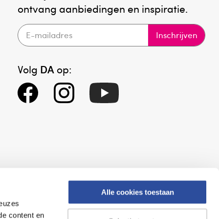
ontvang aanbiedingen en inspiratie.
Inschrijven
Volg
DA
op:
Alle cookies toestaan
keuzes
eid
Altijd onze folder bij de hand
de content en