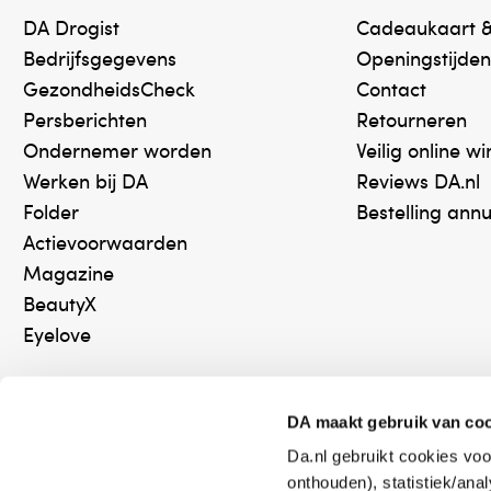
DA Drogist
Cadeaukaart 
Bedrijfsgegevens
Openingstijden
GezondheidsCheck
Contact
Persberichten
Retourneren
Ondernemer worden
Veilig online w
Werken bij DA
Reviews DA.nl
Folder
Bestelling ann
Actievoorwaarden
Magazine
BeautyX
Eyelove
DA maakt gebruik van co
Da.nl gebruikt cookies voo
Online aanbieder medicijnen
Keurm
onthouden), statistiek/ana