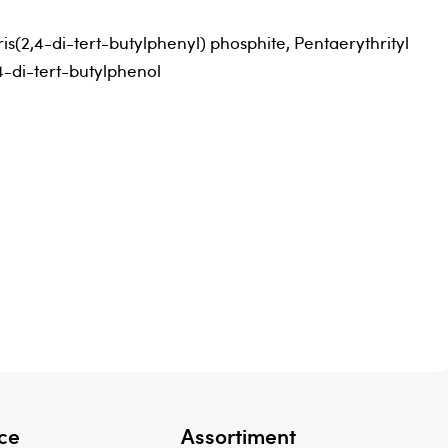
s(2,4-di-tert-butylphenyl) phosphite, Pentaerythrityl
4-di-tert-butylphenol
ce
Assortiment