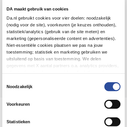
Voor 21u besteld,
binnen 2 dagen in huis
*
DA maakt gebruik van cookies
8.6 uit
4.106 reviews
Da.nl gebruikt cookies voor vier doelen: noodzakelijk
(nodig voor de site), voorkeuren (je keuzes onthouden),
Over DA
statistiek/analytics (gebruik van de site meten) en
Klantenservice
marketing (gepersonaliseerde content en advertenties).
Niet-essentiële cookies plaatsen we pas na jouw
Assortiment
toestemming; statistiek en marketing gebruiken we
uitsluitend op basis van toestemming. We delen
DA
Volg
op:
gegevens met X aantal partners o.a. analytics providers,
advertentienetwerken en social mediaplatforms; in onze
Cookie-verklaring
vind je de volledige lijst van partijen
Toestemmingsselectie
en de bewaartermijnen per categorie. Je kunt je keuze op
Noodzakelijk
elk moment wijzigen of intrekken via
Cookie-
instellingen
. Meer informatie over onze
Voorkeuren
Online aanbieder medicijnen
gegevensverwerking staat in de
Privacyverklaring
.
⁠Controleer welke medicijnen onze
webshop mag verkopen.
Statistieken