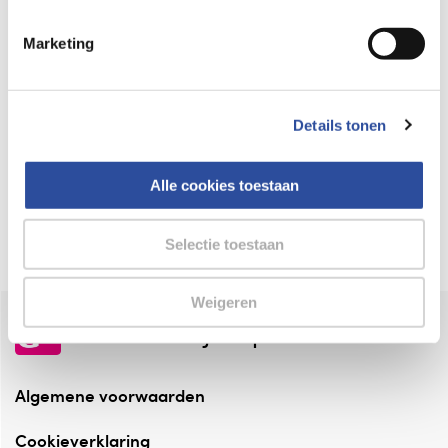
Keurmerk Zelfzorg Online
Marketing
⁠Verantwoorde zorg, ⁠ook online.
Winkelen met zekerheid
Details tonen
⁠Deze webshop is aangesloten ⁠bij
Thuiswinkelwaarborg.
Alle cookies toestaan
Altijd onze folder bij de hand
Check onze folders ⁠bij AlleFolders.
Selectie toestaan
Weigeren
de vriendelijke specialist
Algemene voorwaarden
Cookieverklaring