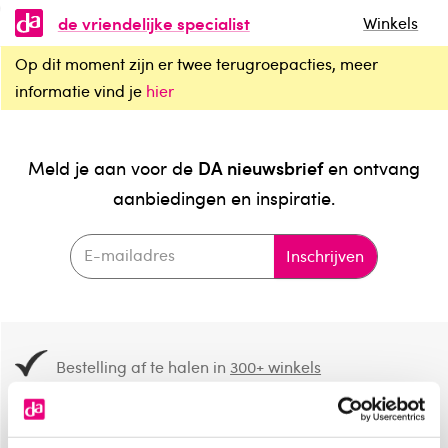
de vriendelijke specialist
Winkels
Op dit moment zijn er twee terugroepacties, meer
informatie vind je
hier
DA nieuwsbrief
Meld je aan voor de
en ontvang
aanbiedingen en inspiratie.
Inschrijven
Bestelling af te halen in
300+ winkels
Gratis verzending vanaf 49.-