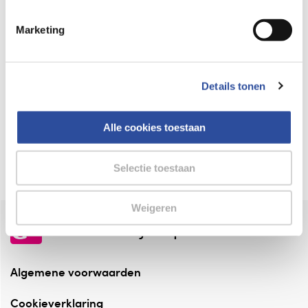
Keurmerk Zelfzorg Online
Marketing
⁠Verantwoorde zorg, ⁠ook online.
Winkelen met zekerheid
Details tonen
⁠Deze webshop is aangesloten ⁠bij
Thuiswinkelwaarborg.
Alle cookies toestaan
Altijd onze folder bij de hand
Check onze folders ⁠bij AlleFolders.
Selectie toestaan
Weigeren
de vriendelijke specialist
Algemene voorwaarden
Cookieverklaring