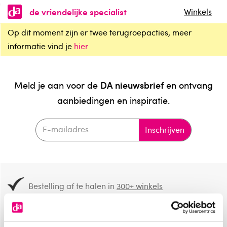
de vriendelijke specialist
Winkels
Op dit moment zijn er twee terugroepacties, meer
informatie vind je
hier
DA nieuwsbrief
Meld je aan voor de
en ontvang
aanbiedingen en inspiratie.
Inschrijven
Bestelling af te halen in
300+ winkels
Gratis verzending vanaf 49.-