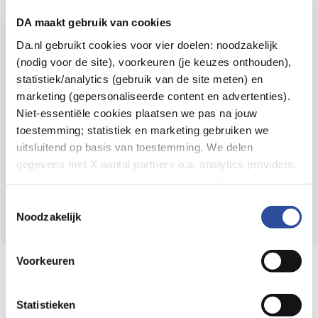
Voor 21u besteld,
binnen 2 dagen in huis
*
DA maakt gebruik van cookies
8.6 uit
4.106 reviews
Da.nl gebruikt cookies voor vier doelen: noodzakelijk
(nodig voor de site), voorkeuren (je keuzes onthouden),
Over DA
statistiek/analytics (gebruik van de site meten) en
Klantenservice
marketing (gepersonaliseerde content en advertenties).
Niet-essentiële cookies plaatsen we pas na jouw
Assortiment
toestemming; statistiek en marketing gebruiken we
uitsluitend op basis van toestemming. We delen
DA
Volg
op:
gegevens met X aantal partners o.a. analytics providers,
advertentienetwerken en social mediaplatforms; in onze
Cookie-verklaring
vind je de volledige lijst van partijen
Toestemmingsselectie
en de bewaartermijnen per categorie. Je kunt je keuze op
Noodzakelijk
elk moment wijzigen of intrekken via
Cookie-
instellingen
. Meer informatie over onze
Voorkeuren
Online aanbieder medicijnen
gegevensverwerking staat in de
Privacyverklaring
.
⁠Controleer welke medicijnen onze
webshop mag verkopen.
Statistieken