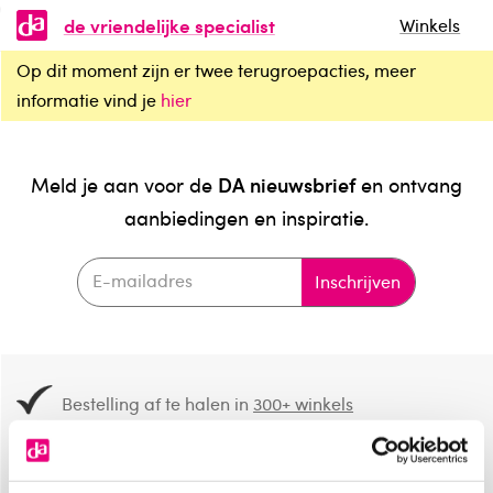
de vriendelijke specialist
Winkels
Op dit moment zijn er twee terugroepacties, meer
informatie vind je
hier
DA nieuwsbrief
Meld je aan voor de
en ontvang
aanbiedingen en inspiratie.
Inschrijven
Bestelling af te halen in
300+ winkels
Gratis verzending vanaf 49.-