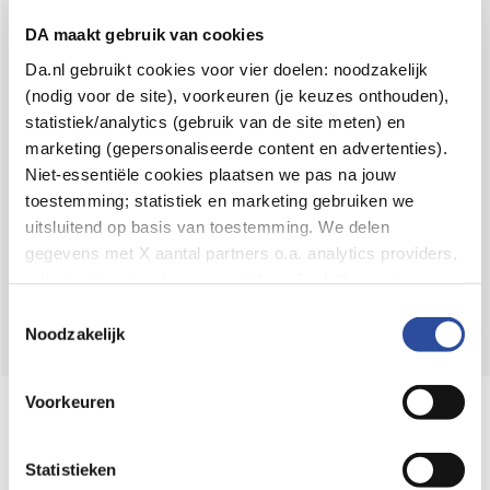
Voor 21u besteld,
binnen 2 dagen in huis
*
DA maakt gebruik van cookies
8.6 uit
4.106 reviews
Da.nl gebruikt cookies voor vier doelen: noodzakelijk
(nodig voor de site), voorkeuren (je keuzes onthouden),
Over DA
statistiek/analytics (gebruik van de site meten) en
Klantenservice
marketing (gepersonaliseerde content en advertenties).
Niet-essentiële cookies plaatsen we pas na jouw
Assortiment
toestemming; statistiek en marketing gebruiken we
uitsluitend op basis van toestemming. We delen
DA
Volg
op:
gegevens met X aantal partners o.a. analytics providers,
advertentienetwerken en social mediaplatforms; in onze
Cookie-verklaring
vind je de volledige lijst van partijen
Toestemmingsselectie
en de bewaartermijnen per categorie. Je kunt je keuze op
Noodzakelijk
elk moment wijzigen of intrekken via
Cookie-
instellingen
. Meer informatie over onze
Voorkeuren
Online aanbieder medicijnen
gegevensverwerking staat in de
Privacyverklaring
.
⁠Controleer welke medicijnen onze
webshop mag verkopen.
Statistieken