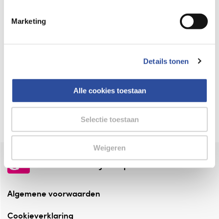
Keurmerk Zelfzorg Online
Marketing
⁠Verantwoorde zorg, ⁠ook online.
Winkelen met zekerheid
Details tonen
⁠Deze webshop is aangesloten ⁠bij
Thuiswinkelwaarborg.
Alle cookies toestaan
Altijd onze folder bij de hand
Check onze folders ⁠bij AlleFolders.
Selectie toestaan
Weigeren
de vriendelijke specialist
Algemene voorwaarden
Cookieverklaring