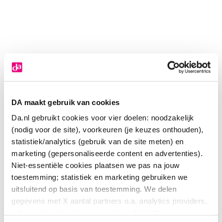
DA maakt gebruik van cookies
Da.nl gebruikt cookies voor vier doelen: noodzakelijk
(nodig voor de site), voorkeuren (je keuzes onthouden),
statistiek/analytics (gebruik van de site meten) en
marketing (gepersonaliseerde content en advertenties).
Niet-essentiële cookies plaatsen we pas na jouw
toestemming; statistiek en marketing gebruiken we
Epitact Duim orthese dag links maat M
uitsluitend op basis van toestemming. We delen
gegevens met X aantal partners o.a. analytics providers,
27
.
99
advertentienetwerken en social mediaplatforms; in onze
1.00
Stuks