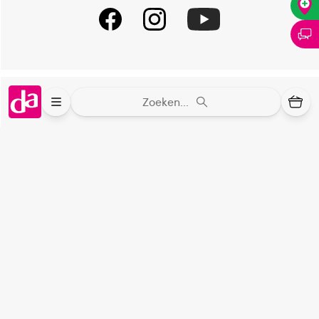
Droog, schoon en afgesloten bewaren.
Medisch hulpmiddel. Lees voor gebruik de bijsluiter.
Verantwoordelijk voor het in de handel brengen
Online aanbieder medicijnen
Zoeken...
OTC Health & Beauty I
⁠Controleer welke medicijnen onze
webshop mag verkopen.
Keurmerk Zelfzorg Online
⁠Verantwoorde zorg, ⁠ook online.
Winkelen met zekerheid
⁠Deze webshop is aangesloten ⁠bij
Thuiswinkelwaarborg.
Altijd onze folder bij de hand
Check onze folders ⁠bij AlleFolders.