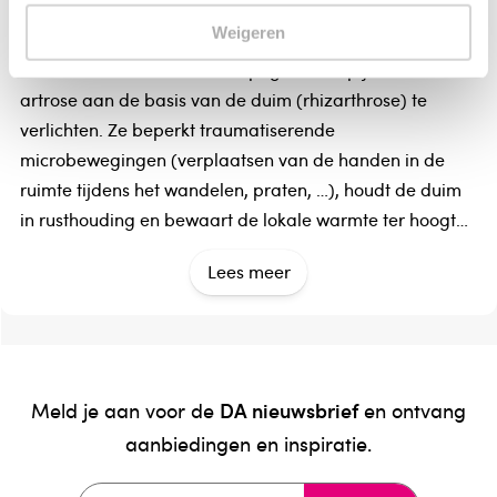
Weigeren
Het overdag dragen van de Soepele Proprioceptieve
Orthese Duim EPITACT® helpt gewrichtspijn door
artrose aan de basis van de duim (rhizarthrose) te
verlichten. Ze beperkt traumatiserende
microbewegingen (verplaatsen van de handen in de
ruimte tijdens het wandelen, praten, …), houdt de duim
in rusthouding en bewaart de lokale warmte ter hoogte
van het gewricht. Deze soepele en dunne orthese zorgt
Lees meer
ervoor dat u de volledige functie van uw hand kunt
behouden: u kunt met de wagen rijden, schrijven, uw
telefoon gebruiken, … en uw horloge of uw juwelen
dragen!
- helpt gewrichtspijn door artrose aan de basis van de
DA nieuwsbrief
Meld je aan voor de
en ontvang
duim (rhizarthrose) te verlichten
aanbiedingen en inspiratie.
Gebruik