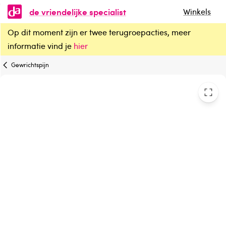
de vriendelijke specialist
Winkels
Op dit moment zijn er twee terugroepacties, meer
Epitact Duim orthese dag links maat M
informatie vind je
hier
Gewrichtspijn