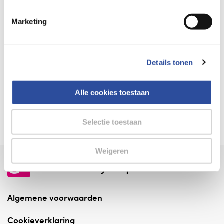
Keurmerk Zelfzorg Online
Marketing
⁠Verantwoorde zorg, ⁠ook online.
Winkelen met zekerheid
Details tonen
⁠Deze webshop is aangesloten ⁠bij
Thuiswinkelwaarborg.
Alle cookies toestaan
Altijd onze folder bij de hand
Check onze folders ⁠bij AlleFolders.
Selectie toestaan
Weigeren
de vriendelijke specialist
Algemene voorwaarden
Cookieverklaring