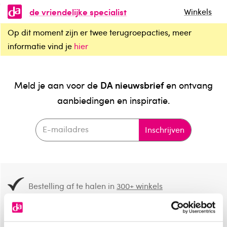
de vriendelijke specialist
Winkels
Op dit moment zijn er twee terugroepacties, meer
informatie vind je
hier
DA nieuwsbrief
Meld je aan voor de
en ontvang
aanbiedingen en inspiratie.
Inschrijven
Bestelling af te halen in
300+ winkels
Gratis verzending vanaf 49.-