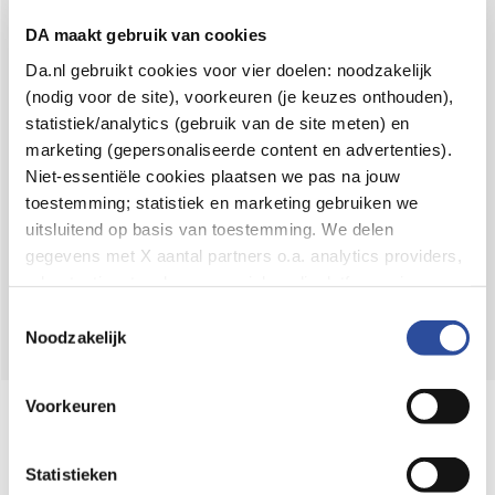
Voor 21u besteld,
binnen 2 dagen in huis
*
DA maakt gebruik van cookies
8.6 uit
4.106 reviews
Da.nl gebruikt cookies voor vier doelen: noodzakelijk
(nodig voor de site), voorkeuren (je keuzes onthouden),
Over DA
statistiek/analytics (gebruik van de site meten) en
Klantenservice
marketing (gepersonaliseerde content en advertenties).
Niet-essentiële cookies plaatsen we pas na jouw
Assortiment
toestemming; statistiek en marketing gebruiken we
uitsluitend op basis van toestemming. We delen
DA
Volg
op:
gegevens met X aantal partners o.a. analytics providers,
advertentienetwerken en social mediaplatforms; in onze
Cookie-verklaring
vind je de volledige lijst van partijen
Toestemmingsselectie
en de bewaartermijnen per categorie. Je kunt je keuze op
Noodzakelijk
elk moment wijzigen of intrekken via
Cookie-
instellingen
. Meer informatie over onze
Voorkeuren
Online aanbieder medicijnen
gegevensverwerking staat in de
Privacyverklaring
.
⁠Controleer welke medicijnen onze
webshop mag verkopen.
Statistieken