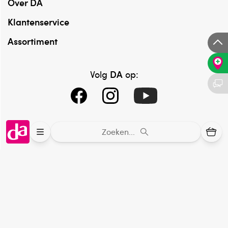
Over DA
Klantenservice
Assortiment
DA
Volg
op:
Zoeken...
Online aanbieder medicijnen
⁠Controleer welke medicijnen onze
webshop mag verkopen.
Keurmerk Zelfzorg Online
⁠Verantwoorde zorg, ⁠ook online.