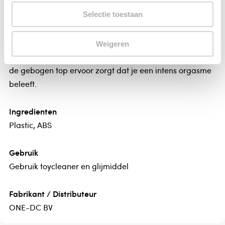
Selectie toestaan
Met deze extra stimulerende G-spot mini-vibrator ben
je verzekerd van een waanzinnig hoogtepunt! De
vibrator is waterbestendig. Met de zachte, gladde
Weigeren
structuur streel je liefdevol alle gevoelige plekjes, terwijl
de gebogen top ervoor zorgt dat je een intens orgasme
beleeft.
Ingredienten
Plastic, ABS
Gebruik
Gebruik toycleaner en glijmiddel
Fabrikant / Distributeur
ONE-DC BV