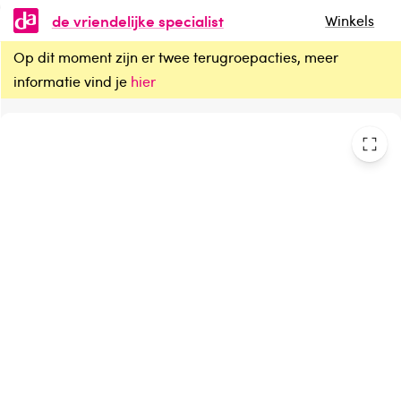
de vriendelijke specialist
Winkels
Op dit moment zijn er twee terugroepacties, meer
EasyToys G-spot play vibrator
informatie vind je
hier