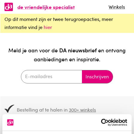
de vriendelijke specialist
Winkels
Op dit moment zijn er twee terugroepacties, meer
informatie vind je
hier
DA nieuwsbrief
Meld je aan voor de
en ontvang
aanbiedingen en inspiratie.
Inschrijven
Bestelling af te halen in
300+ winkels
Gratis verzending vanaf 49.-