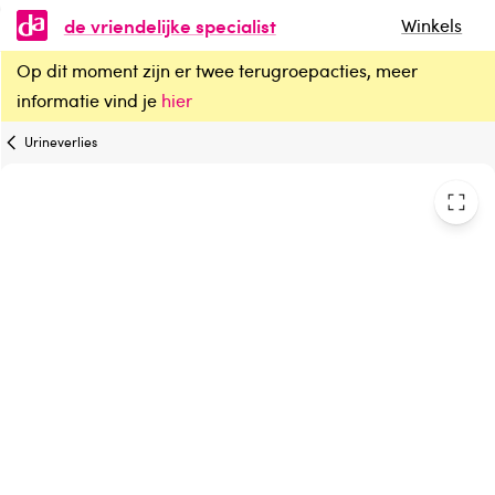
de vriendelijke specialist
Winkels
Op dit moment zijn er twee terugroepacties, meer
Diversen Patientbroek sga maat XXL
informatie vind je
hier
Urineverlies