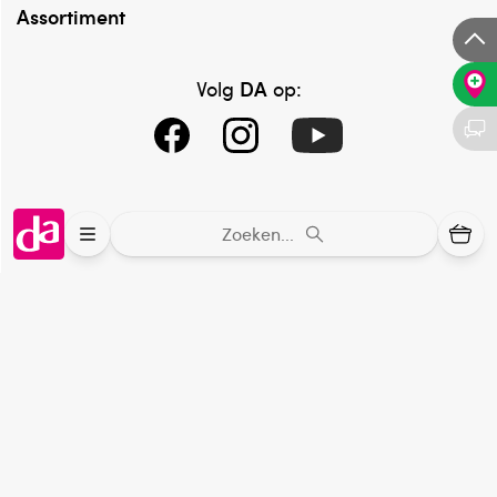
Assortiment
DA
Volg
op:
Zoeken...
Online aanbieder medicijnen
⁠Controleer welke medicijnen onze
webshop mag verkopen.
Keurmerk Zelfzorg Online
⁠Verantwoorde zorg, ⁠ook online.
Winkelen met zekerheid
⁠Deze webshop is aangesloten ⁠bij