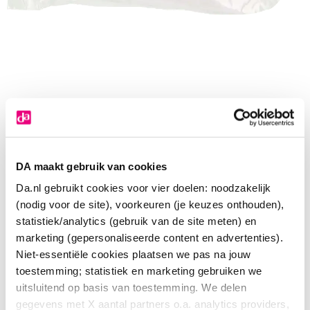
DA maakt gebruik van cookies
Da.nl gebruikt cookies voor vier doelen: noodzakelijk
(nodig voor de site), voorkeuren (je keuzes onthouden),
statistiek/analytics (gebruik van de site meten) en
marketing (gepersonaliseerde content en advertenties).
Niet-essentiële cookies plaatsen we pas na jouw
toestemming; statistiek en marketing gebruiken we
Diversen Patientbroek sga maat XXL
uitsluitend op basis van toestemming. We delen
gegevens met X aantal partners o.a. analytics providers,