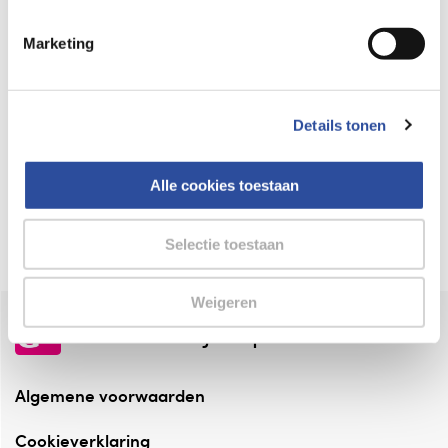
Keurmerk Zelfzorg Online
Marketing
⁠Verantwoorde zorg, ⁠ook online.
Winkelen met zekerheid
Details tonen
⁠Deze webshop is aangesloten ⁠bij
Thuiswinkelwaarborg.
Alle cookies toestaan
Altijd onze folder bij de hand
Check onze folders ⁠bij AlleFolders.
Selectie toestaan
Weigeren
de vriendelijke specialist
Algemene voorwaarden
Cookieverklaring