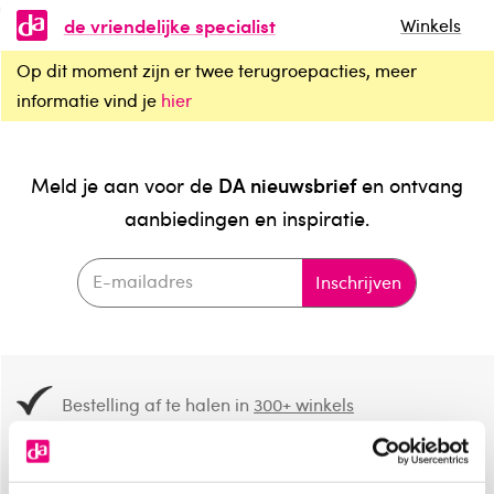
de vriendelijke specialist
Winkels
Op dit moment zijn er twee terugroepacties, meer
informatie vind je
hier
DA nieuwsbrief
Meld je aan voor de
en ontvang
aanbiedingen en inspiratie.
Inschrijven
Bestelling af te halen in
300+ winkels
Gratis verzending vanaf 49.-