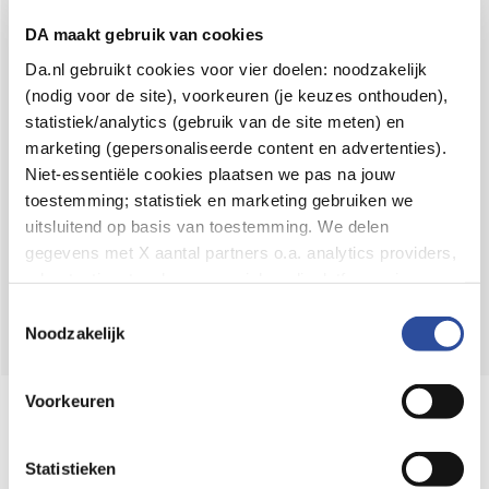
Voor 21u besteld,
binnen 2 dagen in huis
*
DA maakt gebruik van cookies
8.6 uit
4.106 reviews
Da.nl gebruikt cookies voor vier doelen: noodzakelijk
(nodig voor de site), voorkeuren (je keuzes onthouden),
Over DA
statistiek/analytics (gebruik van de site meten) en
Klantenservice
marketing (gepersonaliseerde content en advertenties).
Niet-essentiële cookies plaatsen we pas na jouw
Assortiment
toestemming; statistiek en marketing gebruiken we
uitsluitend op basis van toestemming. We delen
DA
Volg
op:
gegevens met X aantal partners o.a. analytics providers,
advertentienetwerken en social mediaplatforms; in onze
Cookie-verklaring
vind je de volledige lijst van partijen
Toestemmingsselectie
en de bewaartermijnen per categorie. Je kunt je keuze op
Noodzakelijk
elk moment wijzigen of intrekken via
Cookie-
instellingen
. Meer informatie over onze
Voorkeuren
Online aanbieder medicijnen
gegevensverwerking staat in de
Privacyverklaring
.
⁠Controleer welke medicijnen onze
webshop mag verkopen.
Statistieken