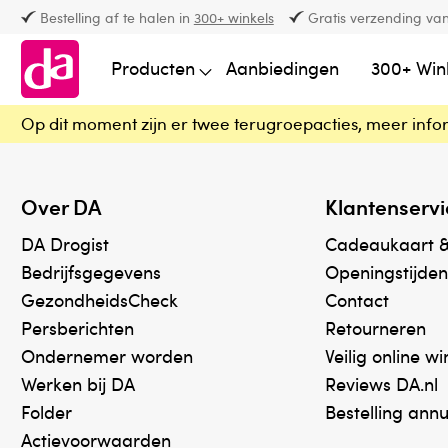
Bestelling af te halen in
300+ winkels
Gratis verzending van
Producten
Aanbiedingen
300+ Win
Op dit moment zijn er twee terugroepacties, meer info
Over DA
Klantenservi
DA Drogist
Cadeaukaart 
Bedrijfsgegevens
Openingstijden
GezondheidsCheck
Contact
Persberichten
Retourneren
Ondernemer worden
Veilig online w
Werken bij DA
Reviews DA.nl
Folder
Bestelling ann
Actievoorwaarden