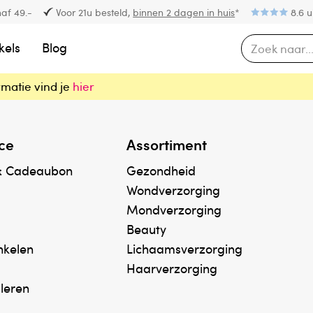
af 49.-
Voor 21u besteld,
binnen 2 dagen in huis
*
8.6 u
kels
Blog
rmatie vind je
hier
ce
Assortiment
& Cadeaubon
Gezondheid
Wondverzorging
Mondverzorging
Beauty
inkelen
Lichaamsverzorging
Haarverzorging
uleren