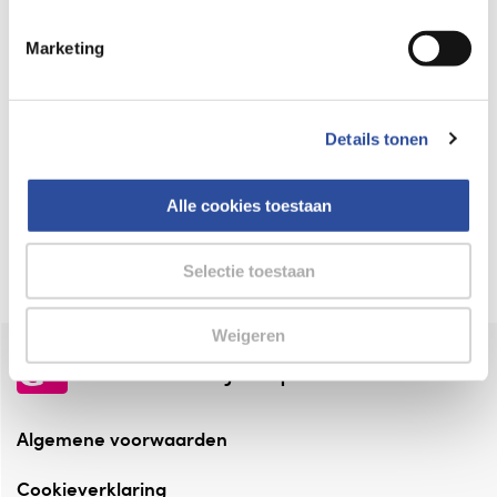
Keurmerk Zelfzorg Online
Marketing
⁠Verantwoorde zorg, ⁠ook online.
Winkelen met zekerheid
Details tonen
⁠Deze webshop is aangesloten ⁠bij
Thuiswinkelwaarborg.
Alle cookies toestaan
Altijd onze folder bij de hand
Check onze folders ⁠bij AlleFolders.
Selectie toestaan
Weigeren
de vriendelijke specialist
Algemene voorwaarden
Cookieverklaring