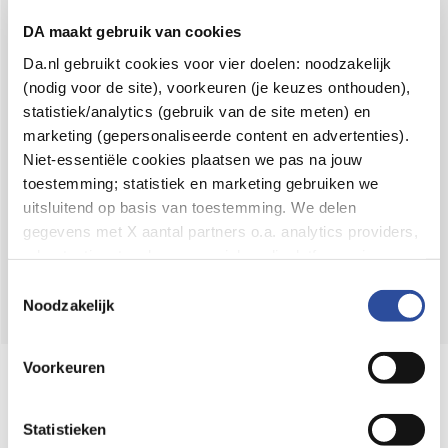
Voor 21u besteld,
binnen 2 dagen in huis
*
DA maakt gebruik van cookies
8.6 uit
4.106 reviews
Da.nl gebruikt cookies voor vier doelen: noodzakelijk
(nodig voor de site), voorkeuren (je keuzes onthouden),
Over DA
statistiek/analytics (gebruik van de site meten) en
Klantenservice
marketing (gepersonaliseerde content en advertenties).
Niet-essentiële cookies plaatsen we pas na jouw
Assortiment
toestemming; statistiek en marketing gebruiken we
uitsluitend op basis van toestemming. We delen
DA
Volg
op:
gegevens met X aantal partners o.a. analytics providers,
advertentienetwerken en social mediaplatforms; in onze
Cookie-verklaring
vind je de volledige lijst van partijen
Toestemmingsselectie
en de bewaartermijnen per categorie. Je kunt je keuze op
Noodzakelijk
elk moment wijzigen of intrekken via
Cookie-
instellingen
. Meer informatie over onze
Voorkeuren
Online aanbieder medicijnen
gegevensverwerking staat in de
Privacyverklaring
.
⁠Controleer welke medicijnen onze
webshop mag verkopen.
Statistieken