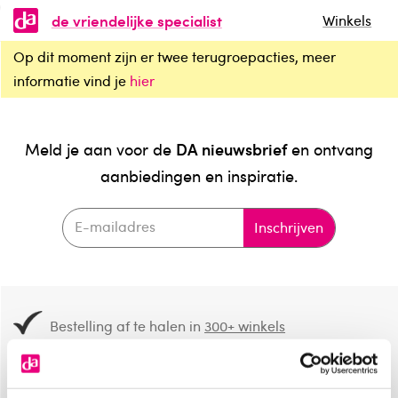
de vriendelijke specialist
Winkels
Op dit moment zijn er twee terugroepacties, meer
informatie vind je
hier
DA nieuwsbrief
Meld je aan voor de
en ontvang
aanbiedingen en inspiratie.
Inschrijven
Bestelling af te halen in
300+ winkels
Gratis verzending vanaf 49.-