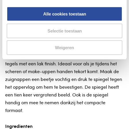
DA Spiegel met zuignap 10x vergrotend
Alle cookies toestaan
DA Spiegel met zuignap 10x vergrotend
Selectie toestaan
DA Spiegel met zuignappen 10x vergrotend
De Zenner spiegel heeft handige zuignappen waarmee
Weigeren
je de spiegel kunt ophangen aan een grotere spiegel of
tegels met een lak finish. Ideaal voor als je tijdens het
scheren of make-uppen handen tekort komt. Maak de
zuignappen een beetje vochtig en druk te spiegel tegen
het oppervlag om hem te bevestigen. De spiegel heeft
een tien keer vergrotend beeld. Ook is de spiegel
handig om mee te nemen dankzij het compacte
formaat.
Ingredienten