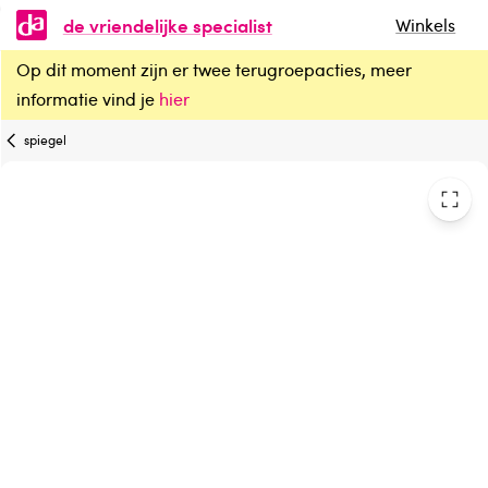
de vriendelijke specialist
Winkels
Op dit moment zijn er twee terugroepacties, meer
DA Spiegel met zuignap 10x vergrotend
informatie vind je
hier
spiegel