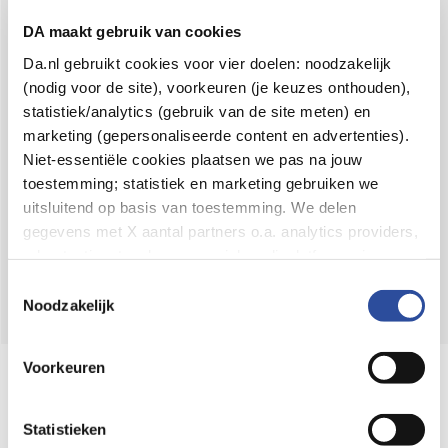
Voor 21u besteld,
binnen 2 dagen in huis
*
DA maakt gebruik van cookies
8.6 uit
4.106 reviews
Da.nl gebruikt cookies voor vier doelen: noodzakelijk
(nodig voor de site), voorkeuren (je keuzes onthouden),
Over DA
statistiek/analytics (gebruik van de site meten) en
Klantenservice
marketing (gepersonaliseerde content en advertenties).
Niet-essentiële cookies plaatsen we pas na jouw
Assortiment
toestemming; statistiek en marketing gebruiken we
uitsluitend op basis van toestemming. We delen
DA
Volg
op:
gegevens met X aantal partners o.a. analytics providers,
advertentienetwerken en social mediaplatforms; in onze
Cookie-verklaring
vind je de volledige lijst van partijen
Toestemmingsselectie
en de bewaartermijnen per categorie. Je kunt je keuze op
Noodzakelijk
elk moment wijzigen of intrekken via
Cookie-
instellingen
. Meer informatie over onze
Voorkeuren
Online aanbieder medicijnen
gegevensverwerking staat in de
Privacyverklaring
.
⁠Controleer welke medicijnen onze
webshop mag verkopen.
Statistieken