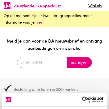
de vriendelijke specialist
Winkels
Op dit moment zijn er twee terugroepacties, meer
informatie vind je
hier
DA nieuwsbrief
Meld je aan voor de
en ontvang
aanbiedingen en inspiratie.
Inschrijven
Bestelling af te halen in
300+ winkels
Gratis verzending vanaf 49.-