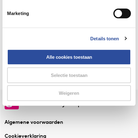
Keurmerk Zelfzorg Online
Marketing
⁠Verantwoorde zorg, ⁠ook online.
Winkelen met zekerheid
Details tonen
⁠Deze webshop is aangesloten ⁠bij
Thuiswinkelwaarborg.
Alle cookies toestaan
Altijd onze folder bij de hand
Check onze folders ⁠bij AlleFolders.
Selectie toestaan
Weigeren
de vriendelijke specialist
Algemene voorwaarden
Cookieverklaring