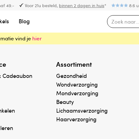
af 49.-
Voor 21u besteld,
binnen 2 dagen in huis
*
8.6 u
kels
Blog
rmatie vind je
hier
ce
Assortiment
& Cadeaubon
Gezondheid
Wondverzorging
Mondverzorging
Beauty
inkelen
Lichaamsverzorging
Haarverzorging
uleren