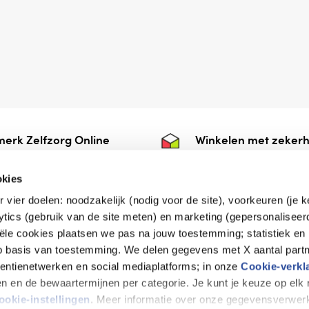
erk Zelfzorg Online
Winkelen met zekerh
ntwoorde zorg, ⁠ook
⁠Deze webshop is aan
e.
⁠bij Thuiswinkelwaarb
okies
r vier doelen: noodzakelijk (nodig voor de site), voorkeuren (je 
lytics (gebruik van de site meten) en marketing (gepersonaliseer
iële cookies plaatsen we pas na jouw toestemming; statistiek en
de vriendelijke specialist
op basis van toestemming. We delen gegevens met X aantal partn
tentienetwerken en social mediaplatforms; in onze
Cookie-verkl
tijen en de bewaartermijnen per categorie. Je kunt je keuze op el
erklaring
Disclaimer
Privacy verklaring
ookie-instellingen
. Meer informatie over onze gegevensverwerk