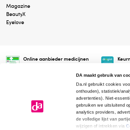
Magazine
BeautyX
Eyelove
Online aanbieder medicijnen
Keurm
⁠Controleer welke medicijnen
⁠Vera
onze webshop mag verkopen.
onlin
DA maakt gebruik van co
Da.nl gebruikt cookies voo
onthouden), statistiek/ana
advertenties). Niet-essent
gebruiken we uitsluitend 
analytics providers, adver
de volledige lijst van par
Algemene voorwaarden
Cookiev
wijzigen of intrekken via
C