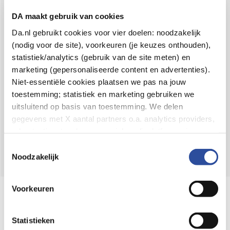
Voor 21u besteld,
binnen 2 dagen in huis
*
DA maakt gebruik van cookies
8.6 uit
4.106 reviews
Da.nl gebruikt cookies voor vier doelen: noodzakelijk
(nodig voor de site), voorkeuren (je keuzes onthouden),
Over DA
statistiek/analytics (gebruik van de site meten) en
Klantenservice
marketing (gepersonaliseerde content en advertenties).
Niet-essentiële cookies plaatsen we pas na jouw
Assortiment
toestemming; statistiek en marketing gebruiken we
uitsluitend op basis van toestemming. We delen
DA
Volg
op:
gegevens met X aantal partners o.a. analytics providers,
advertentienetwerken en social mediaplatforms; in onze
Cookie-verklaring
vind je de volledige lijst van partijen
Toestemmingsselectie
en de bewaartermijnen per categorie. Je kunt je keuze op
Noodzakelijk
elk moment wijzigen of intrekken via
Cookie-
instellingen
. Meer informatie over onze
Voorkeuren
Online aanbieder medicijnen
gegevensverwerking staat in de
Privacyverklaring
.
⁠Controleer welke medicijnen onze
webshop mag verkopen.
Statistieken