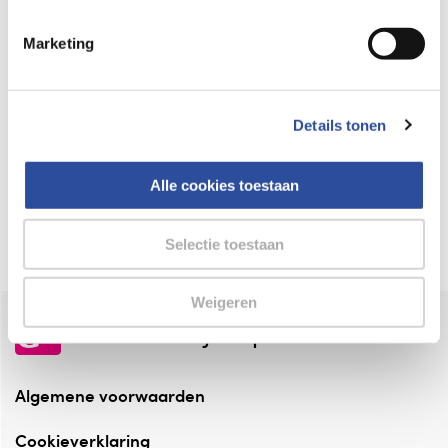
Keurmerk Zelfzorg Online
Marketing
⁠Verantwoorde zorg, ⁠ook online.
Winkelen met zekerheid
Details tonen
⁠Deze webshop is aangesloten ⁠bij
Thuiswinkelwaarborg.
Alle cookies toestaan
Altijd onze folder bij de hand
Check onze folders ⁠bij AlleFolders.
Selectie toestaan
Weigeren
de vriendelijke specialist
Algemene voorwaarden
Cookieverklaring