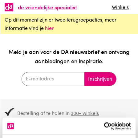
de vriendelijke specialist
Winkels
Op dit moment zijn er twee terugroepacties, meer
informatie vind je
hier
DA nieuwsbrief
Meld je aan voor de
en ontvang
aanbiedingen en inspiratie.
Inschrijven
Bestelling af te halen in
300+ winkels
Gratis verzending vanaf 49.-