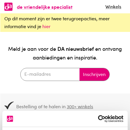
de vriendelijke specialist
Winkels
Op dit moment zijn er twee terugroepacties, meer
informatie vind je
hier
DA nieuwsbrief
Meld je aan voor de
en ontvang
aanbiedingen en inspiratie.
Inschrijven
Bestelling af te halen in
300+ winkels
Gratis verzending vanaf 49.-