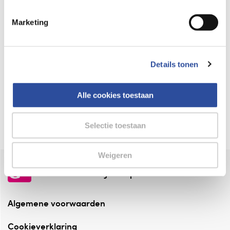
Keurmerk Zelfzorg Online
Marketing
⁠Verantwoorde zorg, ⁠ook online.
Winkelen met zekerheid
Details tonen
⁠Deze webshop is aangesloten ⁠bij
Thuiswinkelwaarborg.
Alle cookies toestaan
Altijd onze folder bij de hand
Check onze folders ⁠bij AlleFolders.
Selectie toestaan
Weigeren
de vriendelijke specialist
Algemene voorwaarden
Cookieverklaring