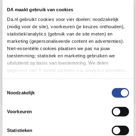
Voor 21u besteld,
binnen 2 dagen in huis
*
DA maakt gebruik van cookies
8.6 uit
4.106 reviews
Da.nl gebruikt cookies voor vier doelen: noodzakelijk
(nodig voor de site), voorkeuren (je keuzes onthouden),
Over DA
statistiek/analytics (gebruik van de site meten) en
Klantenservice
marketing (gepersonaliseerde content en advertenties).
Niet-essentiële cookies plaatsen we pas na jouw
Assortiment
toestemming; statistiek en marketing gebruiken we
uitsluitend op basis van toestemming. We delen
DA
Volg
op:
gegevens met X aantal partners o.a. analytics providers,
advertentienetwerken en social mediaplatforms; in onze
Cookie-verklaring
vind je de volledige lijst van partijen
Toestemmingsselectie
en de bewaartermijnen per categorie. Je kunt je keuze op
Noodzakelijk
elk moment wijzigen of intrekken via
Cookie-
instellingen
. Meer informatie over onze
Voorkeuren
Online aanbieder medicijnen
gegevensverwerking staat in de
Privacyverklaring
.
⁠Controleer welke medicijnen onze
webshop mag verkopen.
Statistieken