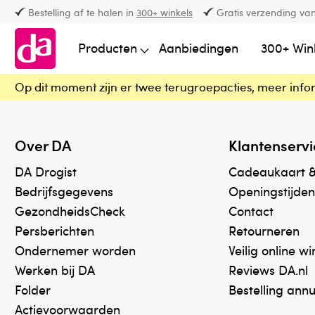
Bestelling af te halen in
300+ winkels
Gratis verzending van
Producten
Aanbiedingen
300+ Win
Op dit moment zijn er twee terugroepacties, meer info
Over DA
Klantenservi
DA Drogist
Cadeaukaart 
Bedrijfsgegevens
Openingstijden
GezondheidsCheck
Contact
Persberichten
Retourneren
Ondernemer worden
Veilig online w
Werken bij DA
Reviews DA.nl
Folder
Bestelling ann
Actievoorwaarden