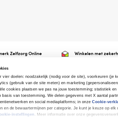
erk Zelfzorg Online
Winkelen met zekerh
ntwoorde zorg, ⁠ook
⁠Deze webshop is aan
e.
⁠bij Thuiswinkelwaarb
okies
r vier doelen: noodzakelijk (nodig voor de site), voorkeuren (je 
lytics (gebruik van de site meten) en marketing (gepersonaliseer
iële cookies plaatsen we pas na jouw toestemming; statistiek en
de vriendelijke specialist
op basis van toestemming. We delen gegevens met X aantal partn
tentienetwerken en social mediaplatforms; in onze
Cookie-verkl
tijen en de bewaartermijnen per categorie. Je kunt je keuze op el
erklaring
Disclaimer
Privacy verklaring
ookie-instellingen
. Meer informatie over onze gegevensverwerk