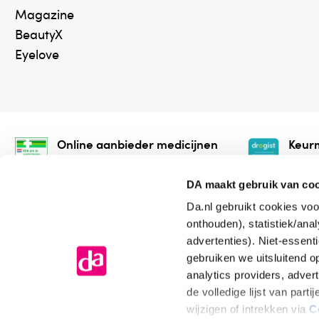
Magazine
BeautyX
Eyelove
Online aanbieder medicijnen
Keurm
⁠Controleer welke medicijnen
⁠Vera
onze webshop mag verkopen.
onlin
DA maakt gebruik van co
Da.nl gebruikt cookies voo
onthouden), statistiek/ana
advertenties). Niet-essent
gebruiken we uitsluitend 
analytics providers, adver
de volledige lijst van par
Algemene voorwaarden
Cookiev
wijzigen of intrekken via
C