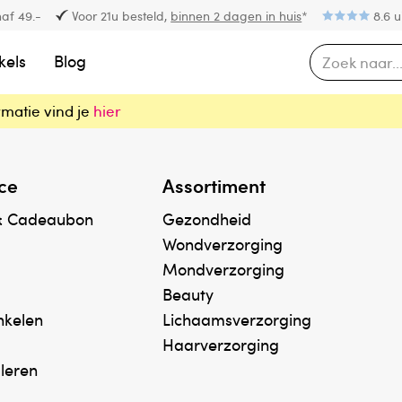
af 49.-
Voor 21u besteld,
binnen 2 dagen in huis
*
8.6 u
kels
Blog
rmatie vind je
hier
ce
Assortiment
& Cadeaubon
Gezondheid
Wondverzorging
Mondverzorging
Beauty
inkelen
Lichaamsverzorging
Haarverzorging
uleren