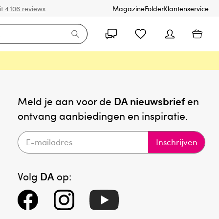
it
4.106 reviews
Magazine
Folder
Klantenservice
Meld je aan voor de
DA nieuwsbrief
en
ontvang aanbiedingen en inspiratie.
Inschrijven
Volg
DA
op: