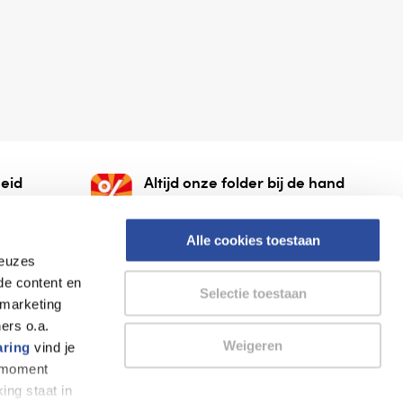
eid
Altijd onze folder bij de hand
gesloten
Check onze folders ⁠bij
org.
AlleFolders.
Alle cookies toestaan
keuzes
de content en
Selectie toestaan
 marketing
ers o.a.
Weigeren
aring
vind je
k moment
Thuiswinkel waarborg
AlleFolders
ing staat in