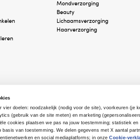
Mondverzorging
Beauty
inkelen
Lichaamsverzorging
Haarverzorging
oor gebruik in de keuken. Je kunt het druppelsgewijs
uleren
droogde kruiden houden zuivere etherische oliën hun
acht van de bloem of plant.Naast het gebruik in de
n in de huidverzorging of bij verdamping.
okies
r vier doelen: noodzakelijk (nodig voor de site), voorkeuren (je 
erk Zelfzorg Online
Winkelen met zekerh
lytics (gebruik van de site meten) en marketing (gepersonaliseer
ntwoorde zorg, ⁠ook
⁠Deze webshop is aan
iële cookies plaatsen we pas na jouw toestemming; statistiek en
e.
⁠bij Thuiswinkelwaarb
op basis van toestemming. We delen gegevens met X aantal partn
tentienetwerken en social mediaplatforms; in onze
Cookie-verkl