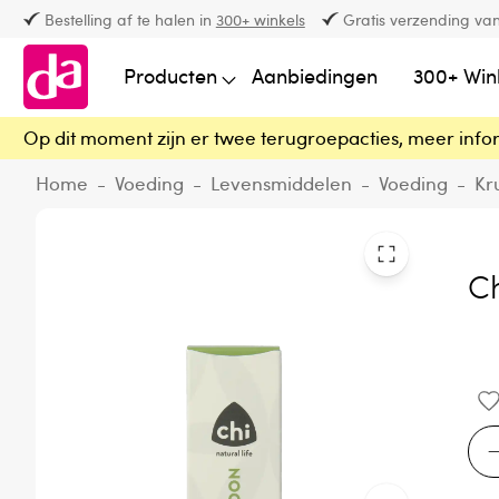
Bestelling af te halen in
300+ winkels
Gratis verzending van
Producten
Aanbiedingen
300+ Win
Op dit moment zijn er twee terugroepacties, meer info
Home
-
Voeding
-
Levensmiddelen
-
Voeding
-
Kr
Ch