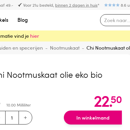
af 49.-
Voor 21u besteld,
binnen 2 dagen in huis
*
8.6 u
kels
Blog
rmatie vind je
hier
uiden en specerijen
-
Nootmuskaat
-
Chi Nootmuskaat ol
i Nootmuskaat olie eko bio
22
.
50
10.00
Milliliter
In winkelmand