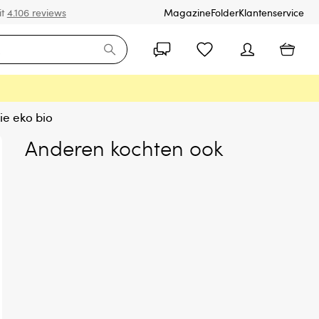
it
4.106 reviews
Magazine
Folder
Klantenservice
ie eko bio
Anderen kochten ook