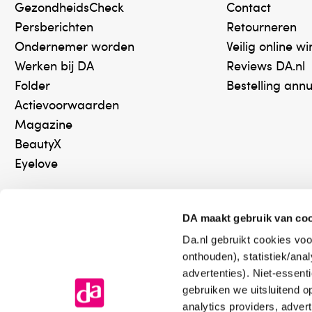
Voedingswaarde
GezondheidsCheck
Contact
nvt
Persberichten
Retourneren
Ondernemer worden
Veilig online w
Gebruik
Werken bij DA
Reviews DA.nl
Deze biologische essentiële olie is o.a. geschikt v
Folder
Bestelling ann
aan gerechten toevoegen.In tegenstelling tot ge
Actievoorwaarden
specifieke geur, smaak en "Chi" vast: de levenskr
Magazine
keuken zijn de oliën ook geschikt om toe te passe
BeautyX
Eyelove
Bewaaradvies
Afgesloten bewaren, buiten bereik van kinderen.
DA maakt gebruik van co
Land van herkomst
Da.nl gebruikt cookies voo
Online aanbieder medicijnen
Keurm
EU
onthouden), statistiek/ana
⁠Controleer welke medicijnen
⁠Vera
advertenties). Niet-essent
onze webshop mag verkopen.
onlin
gebruiken we uitsluitend 
Verantwoordelijk voor het in de handel brengen
analytics providers, adver