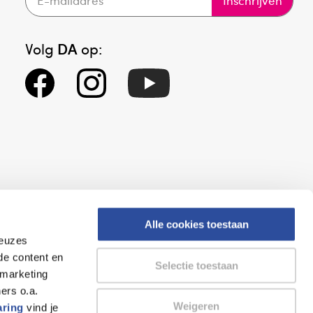
Inschrijven
Volg
DA
op:
Alle cookies toestaan
keuzes
eid
Altijd onze folder bij de hand
de content en
Selectie toestaan
gesloten
Check onze folders ⁠bij
 marketing
org.
AlleFolders.
ers o.a.
Weigeren
aring
vind je