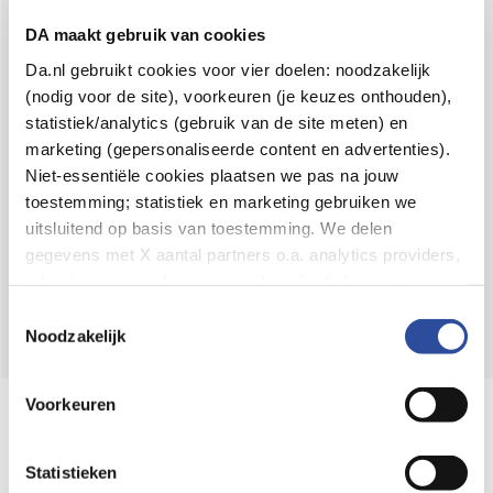
Voor 21u besteld,
binnen 2 dagen in huis
*
DA maakt gebruik van cookies
8.6 uit
4.106 reviews
Da.nl gebruikt cookies voor vier doelen: noodzakelijk
(nodig voor de site), voorkeuren (je keuzes onthouden),
Over DA
statistiek/analytics (gebruik van de site meten) en
Klantenservice
marketing (gepersonaliseerde content en advertenties).
Niet-essentiële cookies plaatsen we pas na jouw
Assortiment
toestemming; statistiek en marketing gebruiken we
uitsluitend op basis van toestemming. We delen
DA
Volg
op:
gegevens met X aantal partners o.a. analytics providers,
advertentienetwerken en social mediaplatforms; in onze
Cookie-verklaring
vind je de volledige lijst van partijen
Toestemmingsselectie
en de bewaartermijnen per categorie. Je kunt je keuze op
Noodzakelijk
elk moment wijzigen of intrekken via
Cookie-
instellingen
. Meer informatie over onze
Voorkeuren
Online aanbieder medicijnen
gegevensverwerking staat in de
Privacyverklaring
.
⁠Controleer welke medicijnen onze
webshop mag verkopen.
Statistieken