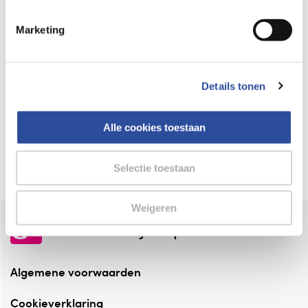
Keurmerk Zelfzorg Online
Marketing
⁠Verantwoorde zorg, ⁠ook online.
Winkelen met zekerheid
Details tonen
⁠Deze webshop is aangesloten ⁠bij
Thuiswinkelwaarborg.
Alle cookies toestaan
Altijd onze folder bij de hand
Check onze folders ⁠bij AlleFolders.
Selectie toestaan
Weigeren
de vriendelijke specialist
Algemene voorwaarden
Cookieverklaring