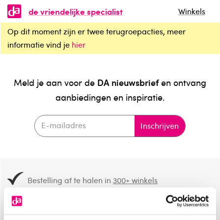
de vriendelijke specialist
Winkels
Op dit moment zijn er twee terugroepacties, meer
informatie vind je
hier
DA nieuwsbrief
Meld je aan voor de
en ontvang
aanbiedingen en inspiratie.
Inschrijven
Bestelling af te halen in
300+ winkels
Gratis verzending vanaf 49.-