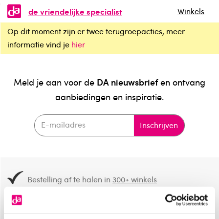
de vriendelijke specialist
Winkels
Op dit moment zijn er twee terugroepacties, meer
informatie vind je
hier
DA nieuwsbrief
Meld je aan voor de
en ontvang
aanbiedingen en inspiratie.
Inschrijven
Bestelling af te halen in
300+ winkels
Gratis verzending vanaf 49.-