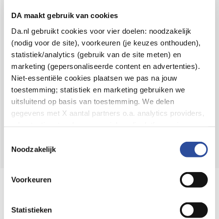
Voor 21u besteld,
binnen 2 dagen in huis
*
DA maakt gebruik van cookies
8.6 uit
4.106 reviews
Da.nl gebruikt cookies voor vier doelen: noodzakelijk
(nodig voor de site), voorkeuren (je keuzes onthouden),
Over DA
statistiek/analytics (gebruik van de site meten) en
Klantenservice
marketing (gepersonaliseerde content en advertenties).
Niet-essentiële cookies plaatsen we pas na jouw
Assortiment
toestemming; statistiek en marketing gebruiken we
uitsluitend op basis van toestemming. We delen
DA
Volg
op:
gegevens met X aantal partners o.a. analytics providers,
advertentienetwerken en social mediaplatforms; in onze
Cookie-verklaring
vind je de volledige lijst van partijen
Toestemmingsselectie
en de bewaartermijnen per categorie. Je kunt je keuze op
Noodzakelijk
elk moment wijzigen of intrekken via
Cookie-
instellingen
. Meer informatie over onze
Voorkeuren
Online aanbieder medicijnen
gegevensverwerking staat in de
Privacyverklaring
.
⁠Controleer welke medicijnen onze
webshop mag verkopen.
Statistieken