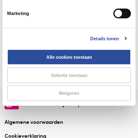
Keurmerk Zelfzorg Online
Marketing
⁠Verantwoorde zorg, ⁠ook online.
Winkelen met zekerheid
Details tonen
⁠Deze webshop is aangesloten ⁠bij
Thuiswinkelwaarborg.
Alle cookies toestaan
Altijd onze folder bij de hand
Check onze folders ⁠bij AlleFolders.
Selectie toestaan
Weigeren
de vriendelijke specialist
Algemene voorwaarden
Cookieverklaring