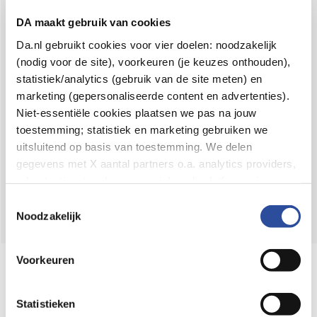
Voor 21u besteld,
binnen 2 dagen in huis
*
DA maakt gebruik van cookies
8.6 uit
4.106 reviews
Da.nl gebruikt cookies voor vier doelen: noodzakelijk
(nodig voor de site), voorkeuren (je keuzes onthouden),
Over DA
statistiek/analytics (gebruik van de site meten) en
Klantenservice
marketing (gepersonaliseerde content en advertenties).
Niet-essentiële cookies plaatsen we pas na jouw
Assortiment
toestemming; statistiek en marketing gebruiken we
uitsluitend op basis van toestemming. We delen
DA
Volg
op:
gegevens met X aantal partners o.a. analytics providers,
advertentienetwerken en social mediaplatforms; in onze
Cookie-verklaring
vind je de volledige lijst van partijen
Toestemmingsselectie
en de bewaartermijnen per categorie. Je kunt je keuze op
Noodzakelijk
elk moment wijzigen of intrekken via
Cookie-
instellingen
. Meer informatie over onze
Voorkeuren
Online aanbieder medicijnen
gegevensverwerking staat in de
Privacyverklaring
.
⁠Controleer welke medicijnen onze
webshop mag verkopen.
Statistieken