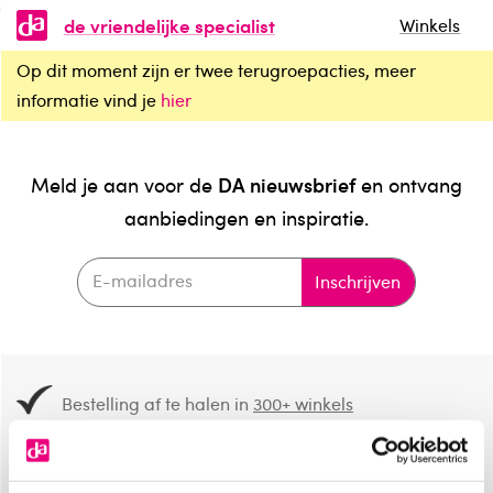
de vriendelijke specialist
Winkels
Op dit moment zijn er twee terugroepacties, meer
informatie vind je
hier
DA nieuwsbrief
Meld je aan voor de
en ontvang
aanbiedingen en inspiratie.
Inschrijven
Bestelling af te halen in
300+ winkels
Gratis verzending vanaf 49.-