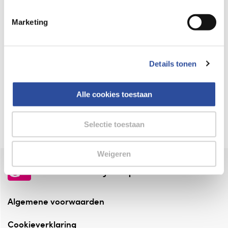
Keurmerk Zelfzorg Online
Marketing
⁠Verantwoorde zorg, ⁠ook online.
Winkelen met zekerheid
Details tonen
⁠Deze webshop is aangesloten ⁠bij
Thuiswinkelwaarborg.
Alle cookies toestaan
Altijd onze folder bij de hand
Check onze folders ⁠bij AlleFolders.
Selectie toestaan
Weigeren
de vriendelijke specialist
Algemene voorwaarden
Cookieverklaring