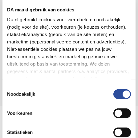
Voor 21u besteld,
binnen 2 dagen in huis
*
DA maakt gebruik van cookies
8.6 uit
4.106 reviews
Da.nl gebruikt cookies voor vier doelen: noodzakelijk
(nodig voor de site), voorkeuren (je keuzes onthouden),
Over DA
statistiek/analytics (gebruik van de site meten) en
Klantenservice
marketing (gepersonaliseerde content en advertenties).
Niet-essentiële cookies plaatsen we pas na jouw
Assortiment
toestemming; statistiek en marketing gebruiken we
uitsluitend op basis van toestemming. We delen
DA
Volg
op:
gegevens met X aantal partners o.a. analytics providers,
advertentienetwerken en social mediaplatforms; in onze
Cookie-verklaring
vind je de volledige lijst van partijen
Toestemmingsselectie
en de bewaartermijnen per categorie. Je kunt je keuze op
Noodzakelijk
elk moment wijzigen of intrekken via
Cookie-
instellingen
. Meer informatie over onze
Voorkeuren
Online aanbieder medicijnen
gegevensverwerking staat in de
Privacyverklaring
.
⁠Controleer welke medicijnen onze
webshop mag verkopen.
Statistieken