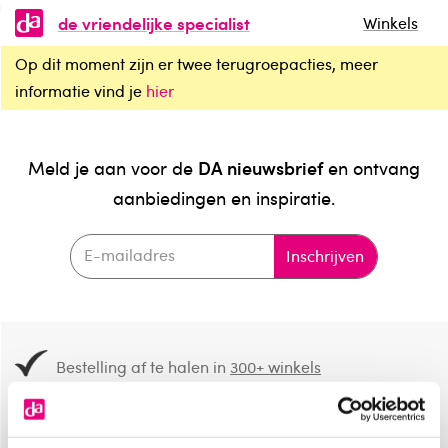
de vriendelijke specialist
Winkels
Op dit moment zijn er twee terugroepacties, meer
informatie vind je
hier
DA nieuwsbrief
Meld je aan voor de
en ontvang
aanbiedingen en inspiratie.
Inschrijven
Bestelling af te halen in
300+ winkels
Gratis verzending vanaf 49.-