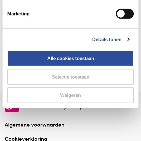
Keurmerk Zelfzorg Online
Marketing
⁠Verantwoorde zorg, ⁠ook online.
Winkelen met zekerheid
Details tonen
⁠Deze webshop is aangesloten ⁠bij
Thuiswinkelwaarborg.
Alle cookies toestaan
Altijd onze folder bij de hand
Check onze folders ⁠bij AlleFolders.
Selectie toestaan
Weigeren
de vriendelijke specialist
Algemene voorwaarden
Cookieverklaring