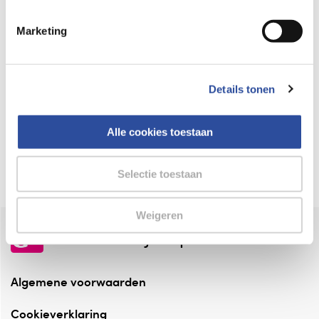
Keurmerk Zelfzorg Online
Marketing
⁠Verantwoorde zorg, ⁠ook online.
Winkelen met zekerheid
Details tonen
⁠Deze webshop is aangesloten ⁠bij
Thuiswinkelwaarborg.
Alle cookies toestaan
Altijd onze folder bij de hand
Check onze folders ⁠bij AlleFolders.
Selectie toestaan
Weigeren
de vriendelijke specialist
Algemene voorwaarden
Cookieverklaring