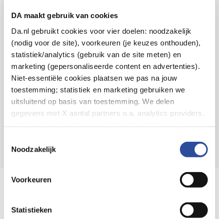
Voor 21u besteld,
binnen 2 dagen in huis
*
DA maakt gebruik van cookies
8.6 uit
4.106 reviews
Da.nl gebruikt cookies voor vier doelen: noodzakelijk
(nodig voor de site), voorkeuren (je keuzes onthouden),
Over DA
statistiek/analytics (gebruik van de site meten) en
Klantenservice
marketing (gepersonaliseerde content en advertenties).
Niet-essentiële cookies plaatsen we pas na jouw
Assortiment
toestemming; statistiek en marketing gebruiken we
uitsluitend op basis van toestemming. We delen
DA
Volg
op:
gegevens met X aantal partners o.a. analytics providers,
advertentienetwerken en social mediaplatforms; in onze
Cookie-verklaring
vind je de volledige lijst van partijen
Toestemmingsselectie
en de bewaartermijnen per categorie. Je kunt je keuze op
Noodzakelijk
elk moment wijzigen of intrekken via
Cookie-
instellingen
. Meer informatie over onze
Voorkeuren
Online aanbieder medicijnen
gegevensverwerking staat in de
Privacyverklaring
.
⁠Controleer welke medicijnen onze
webshop mag verkopen.
Statistieken