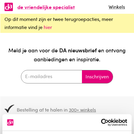
de vriendelijke specialist
Winkels
Op dit moment zijn er twee terugroepacties, meer
informatie vind je
hier
DA nieuwsbrief
Meld je aan voor de
en ontvang
aanbiedingen en inspiratie.
Inschrijven
Bestelling af te halen in
300+ winkels
Gratis verzending vanaf 49.-