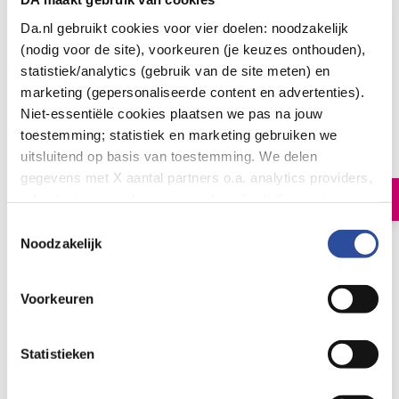
Da.nl gebruikt cookies voor vier doelen: noodzakelijk
(nodig voor de site), voorkeuren (je keuzes onthouden),
statistiek/analytics (gebruik van de site meten) en
marketing (gepersonaliseerde content en advertenties).
Bisolvon Dual droge hoest/keelirritatie siroop
Niet-essentiële cookies plaatsen we pas na jouw
13
.
toestemming; statistiek en marketing gebruiken we
98
100.00
uitsluitend op basis van toestemming. We delen
Milliliter
gegevens met X aantal partners o.a. analytics providers,
In winkelmand
advertentienetwerken en social mediaplatforms; in onze
Cookie-verklaring
vind je de volledige lijst van partijen
Toestemmingsselectie
en de bewaartermijnen per categorie. Je kunt je keuze op
Noodzakelijk
Bisolvon Dual Droge Hoest & Keelirritatie Natuurlijke
elk moment wijzigen of intrekken via
Cookie-
verzachtende siroop met een dubbele werking.
instellingen
. Meer informatie over onze
Voorkeuren
gegevensverwerking staat in de
Privacyverklaring
.
Let op: niet alle producten zijn verkrijgbaar in onze winkels
Bestelling af te halen in
300+ winkels
Statistieken
Gratis verzending vanaf 49.-
Voor 21u besteld,
morgen in huis
*