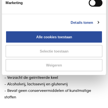
Marketing
Gegevens
Details tonen
Bisolvon Dual droge hoest/keelirritatie siroop
Alle cookies toestaan
Bisolvon Dual droge hoest/keelirritatie siroop
Bisolvon Dual Droge Hoest & Keelirritatie
Selectie toestaan
Natuurlijke verzachtende siroop met een dubbele
werking.
Weigeren
- Verlicht droge hoest
- Verzacht de geïrriteerde keel
- Alcoholvrij, lactosevrij en glutenvrij
- Bevat geen conserveermiddelen of kunstmatige
stoffen