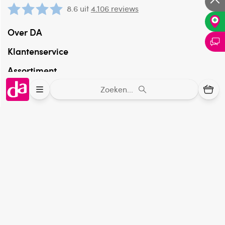
8.6 uit
4.106 reviews
Over DA
Klantenservice
Assortiment
Zoeken...
DA
Volg
op:
Online aanbieder medicijnen
⁠Controleer welke medicijnen onze
webshop mag verkopen.
Keurmerk Zelfzorg Online