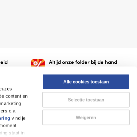
eid
Altijd onze folder bij de hand
gesloten
Check onze folders ⁠bij
org.
AlleFolders.
Alle cookies toestaan
keuzes
de content en
Selectie toestaan
 marketing
ers o.a.
Weigeren
aring
vind je
k moment
Thuiswinkel waarborg
AlleFolders
ing staat in