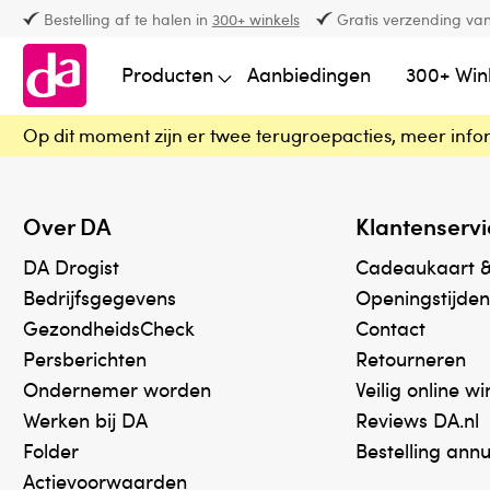
Bestelling af te halen in
300+ winkels
Gratis verzending van
Producten
Aanbiedingen
300+ Win
Op dit moment zijn er twee terugroepacties, meer info
Over DA
Klantenservi
DA Drogist
Cadeaukaart 
Bedrijfsgegevens
Openingstijden
GezondheidsCheck
Contact
Persberichten
Retourneren
Ondernemer worden
Veilig online w
Werken bij DA
Reviews DA.nl
Folder
Bestelling ann
Actievoorwaarden