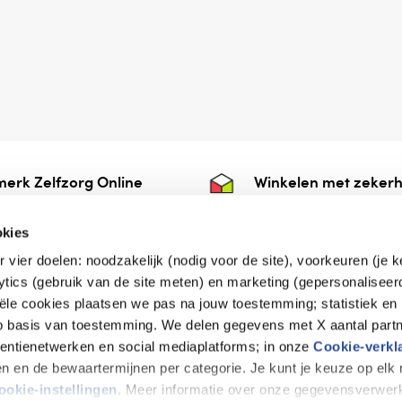
erk Zelfzorg Online
Winkelen met zekerh
ntwoorde zorg, ⁠ook
⁠Deze webshop is aan
e.
⁠bij Thuiswinkelwaarb
okies
r vier doelen: noodzakelijk (nodig voor de site), voorkeuren (je 
lytics (gebruik van de site meten) en marketing (gepersonaliseer
iële cookies plaatsen we pas na jouw toestemming; statistiek en
de vriendelijke specialist
op basis van toestemming. We delen gegevens met X aantal partn
tentienetwerken en social mediaplatforms; in onze
Cookie-verkl
tijen en de bewaartermijnen per categorie. Je kunt je keuze op el
erklaring
Disclaimer
Privacy verklaring
ookie-instellingen
. Meer informatie over onze gegevensverwerk