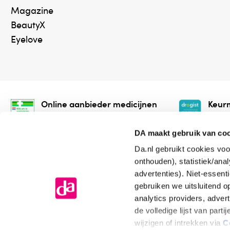
Magazine
BeautyX
Eyelove
Online aanbieder medicijnen
Keurm
⁠Controleer welke medicijnen
⁠Vera
onze webshop mag verkopen.
onlin
DA maakt gebruik van co
Da.nl gebruikt cookies voo
onthouden), statistiek/ana
advertenties). Niet-essent
gebruiken we uitsluitend 
analytics providers, adver
de volledige lijst van par
Algemene voorwaarden
Cookiev
wijzigen of intrekken via
C