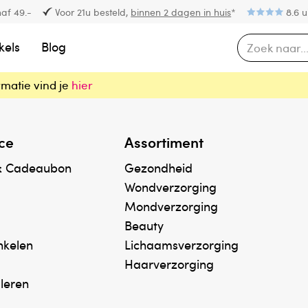
af 49.-
Voor 21u besteld,
binnen 2 dagen in huis
*
8.6 u
kels
Blog
rmatie vind je
hier
ce
Assortiment
& Cadeaubon
Gezondheid
Wondverzorging
Mondverzorging
Beauty
inkelen
Lichaamsverzorging
Haarverzorging
uleren