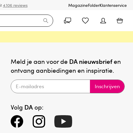
it
4.106 reviews
Magazine
Folder
Klantenservice
Meld je aan voor de
DA nieuwsbrief
en
ontvang aanbiedingen en inspiratie.
Inschrijven
Volg
DA
op: