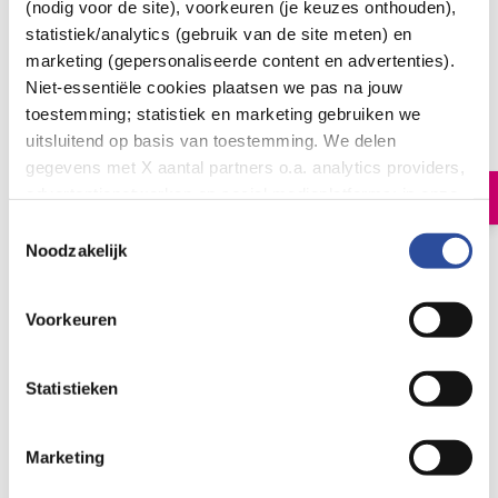
(nodig voor de site), voorkeuren (je keuzes onthouden),
statistiek/analytics (gebruik van de site meten) en
marketing (gepersonaliseerde content en advertenties).
Biona Kersensap bio
Niet-essentiële cookies plaatsen we pas na jouw
toestemming; statistiek en marketing gebruiken we
9
.
29
uitsluitend op basis van toestemming. We delen
1.00
Liter
gegevens met X aantal partners o.a. analytics providers,
advertentienetwerken en social mediaplatforms; in onze
In winkelmand
Cookie-verklaring
vind je de volledige lijst van partijen
Toestemmingsselectie
en de bewaartermijnen per categorie. Je kunt je keuze op
Noodzakelijk
Biona Kersensap
elk moment wijzigen of intrekken via
Cookie-
instellingen
. Meer informatie over onze
Let op: niet alle producten zijn verkrijgbaar in onze winkels
Voorkeuren
gegevensverwerking staat in de
Privacyverklaring
.
Bestelling af te halen in
300+ winkels
Gratis verzending vanaf 49.-
Statistieken
Voor 21u besteld,
morgen in huis
*
Marketing