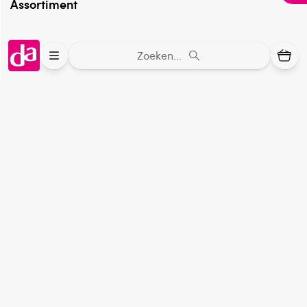
Assortiment
DA
Volg
op:
Zoeken...
Online aanbieder medicijnen
⁠Controleer welke medicijnen onze
webshop mag verkopen.
Keurmerk Zelfzorg Online
⁠Verantwoorde zorg, ⁠ook online.
Winkelen met zekerheid
⁠Deze webshop is aangesloten ⁠bij