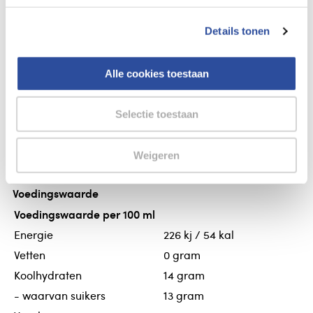
Gegevens
Details tonen
Biona Kersensap bio
Biona Kersensap bio
Alle cookies toestaan
Biona Kersensap
Selectie toestaan
Ingrediënten
100% Kersensap (Zonder concentraat)* *biologisch
Weigeren
Voedingswaarde
Voedingswaarde per 100 ml
Energie
226 kj / 54 kal
Vetten
0 gram
Koolhydraten
14 gram
- waarvan suikers
13 gram