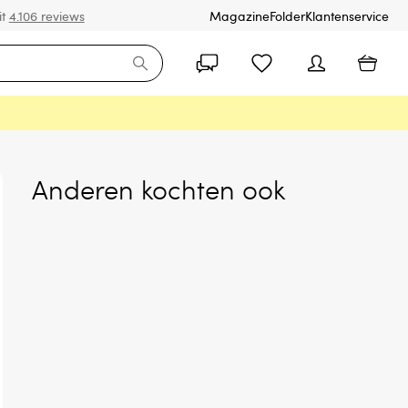
it
4.106 reviews
Magazine
Folder
Klantenservice
Anderen kochten ook