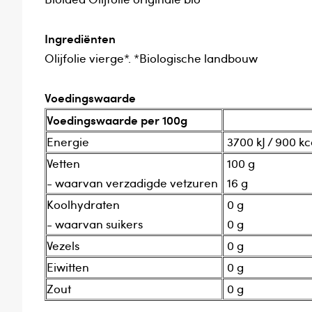
Ingrediënten
Olijfolie vierge*. *Biologische landbouw
Voedingswaarde
Voedingswaarde per 100g
Energie
3700 kJ / 900 kc
Vetten
100 g
- waarvan verzadigde vetzuren
16 g
Koolhydraten
0 g
- waarvan suikers
0 g
Vezels
0 g
Eiwitten
0 g
Zout
0 g