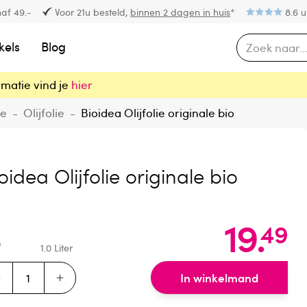
af 49.-
Voor 21u besteld,
binnen 2 dagen in huis
*
8.6 u
kels
Blog
rmatie vind je
hier
ie
-
Olijfolie
-
Bioidea Olijfolie originale bio
oidea Olijfolie originale bio
19
.
49
1.0
Liter
In winkelmand