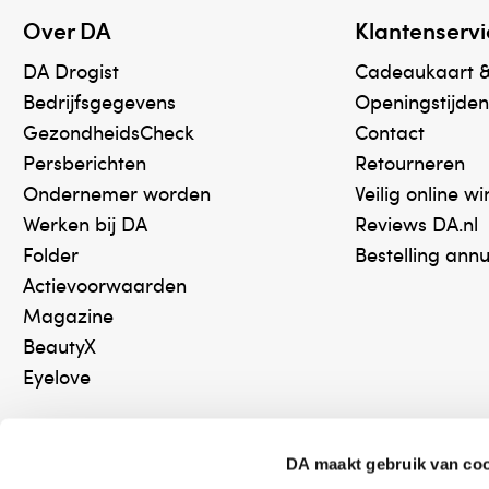
Over DA
Klantenservi
DA Drogist
Cadeaukaart 
Bedrijfsgegevens
Openingstijden
GezondheidsCheck
Contact
Persberichten
Retourneren
Ondernemer worden
Veilig online w
Werken bij DA
Reviews DA.nl
Folder
Bestelling ann
Actievoorwaarden
Magazine
BeautyX
Eyelove
DA maakt gebruik van co