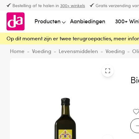
Bestelling af te halen in
300+ winkels
Gratis verzending van
Producten
Aanbiedingen
300+ Win
Op dit moment zijn er twee terugroepacties, meer info
Home
-
Voeding
-
Levensmiddelen
-
Voeding
-
Ol
Bi