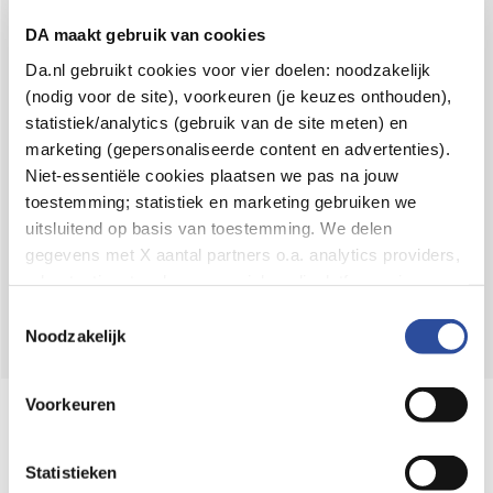
Voor 21u besteld,
binnen 2 dagen in huis
*
DA maakt gebruik van cookies
8.6 uit
4.106 reviews
Da.nl gebruikt cookies voor vier doelen: noodzakelijk
(nodig voor de site), voorkeuren (je keuzes onthouden),
Over DA
statistiek/analytics (gebruik van de site meten) en
Klantenservice
marketing (gepersonaliseerde content en advertenties).
Niet-essentiële cookies plaatsen we pas na jouw
Assortiment
toestemming; statistiek en marketing gebruiken we
uitsluitend op basis van toestemming. We delen
DA
Volg
op:
gegevens met X aantal partners o.a. analytics providers,
advertentienetwerken en social mediaplatforms; in onze
Cookie-verklaring
vind je de volledige lijst van partijen
Toestemmingsselectie
en de bewaartermijnen per categorie. Je kunt je keuze op
Noodzakelijk
elk moment wijzigen of intrekken via
Cookie-
instellingen
. Meer informatie over onze
Voorkeuren
Online aanbieder medicijnen
gegevensverwerking staat in de
Privacyverklaring
.
⁠Controleer welke medicijnen onze
webshop mag verkopen.
Statistieken