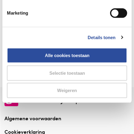
Keurmerk Zelfzorg Online
Marketing
⁠Verantwoorde zorg, ⁠ook online.
Winkelen met zekerheid
Details tonen
⁠Deze webshop is aangesloten ⁠bij
Thuiswinkelwaarborg.
Alle cookies toestaan
Altijd onze folder bij de hand
Check onze folders ⁠bij AlleFolders.
Selectie toestaan
Weigeren
de vriendelijke specialist
Algemene voorwaarden
Cookieverklaring