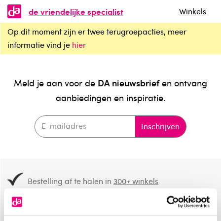
de vriendelijke specialist
Winkels
Op dit moment zijn er twee terugroepacties, meer
informatie vind je
hier
DA nieuwsbrief
Meld je aan voor de
en ontvang
aanbiedingen en inspiratie.
Inschrijven
Bestelling af te halen in
300+ winkels
Gratis verzending vanaf 49.-