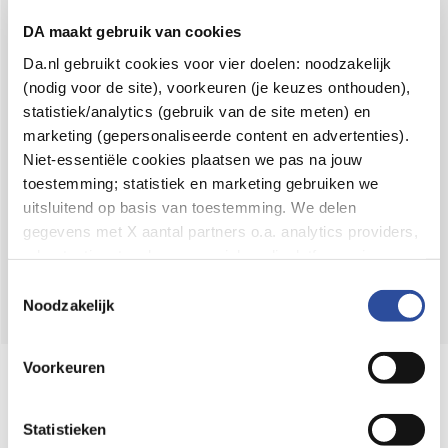
Voor 21u besteld,
binnen 2 dagen in huis
*
DA maakt gebruik van cookies
8.6 uit
4.106 reviews
Da.nl gebruikt cookies voor vier doelen: noodzakelijk
(nodig voor de site), voorkeuren (je keuzes onthouden),
Over DA
statistiek/analytics (gebruik van de site meten) en
Klantenservice
marketing (gepersonaliseerde content en advertenties).
Niet-essentiële cookies plaatsen we pas na jouw
Assortiment
toestemming; statistiek en marketing gebruiken we
uitsluitend op basis van toestemming. We delen
DA
Volg
op:
gegevens met X aantal partners o.a. analytics providers,
advertentienetwerken en social mediaplatforms; in onze
Cookie-verklaring
vind je de volledige lijst van partijen
Toestemmingsselectie
en de bewaartermijnen per categorie. Je kunt je keuze op
Noodzakelijk
elk moment wijzigen of intrekken via
Cookie-
instellingen
. Meer informatie over onze
Voorkeuren
Online aanbieder medicijnen
gegevensverwerking staat in de
Privacyverklaring
.
⁠Controleer welke medicijnen onze
webshop mag verkopen.
Statistieken