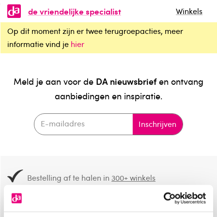
de vriendelijke specialist
Winkels
Op dit moment zijn er twee terugroepacties, meer
informatie vind je
hier
DA nieuwsbrief
Meld je aan voor de
en ontvang
aanbiedingen en inspiratie.
Inschrijven
Bestelling af te halen in
300+ winkels
Gratis verzending vanaf 49.-