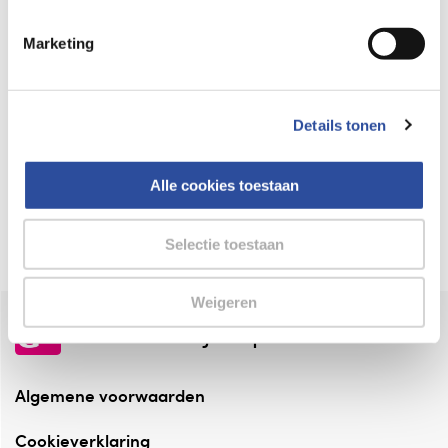
Keurmerk Zelfzorg Online
Marketing
⁠Verantwoorde zorg, ⁠ook online.
Winkelen met zekerheid
Details tonen
⁠Deze webshop is aangesloten ⁠bij
Thuiswinkelwaarborg.
Alle cookies toestaan
Altijd onze folder bij de hand
Check onze folders ⁠bij AlleFolders.
Selectie toestaan
Weigeren
de vriendelijke specialist
Algemene voorwaarden
Cookieverklaring