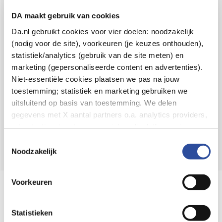
Voor 21u besteld,
binnen 2 dagen in huis
*
DA maakt gebruik van cookies
8.6 uit
4.106 reviews
Da.nl gebruikt cookies voor vier doelen: noodzakelijk
(nodig voor de site), voorkeuren (je keuzes onthouden),
Over DA
statistiek/analytics (gebruik van de site meten) en
Klantenservice
marketing (gepersonaliseerde content en advertenties).
Niet-essentiële cookies plaatsen we pas na jouw
Assortiment
toestemming; statistiek en marketing gebruiken we
uitsluitend op basis van toestemming. We delen
DA
Volg
op:
gegevens met X aantal partners o.a. analytics providers,
advertentienetwerken en social mediaplatforms; in onze
Cookie-verklaring
vind je de volledige lijst van partijen
Toestemmingsselectie
en de bewaartermijnen per categorie. Je kunt je keuze op
Noodzakelijk
elk moment wijzigen of intrekken via
Cookie-
instellingen
. Meer informatie over onze
Voorkeuren
Online aanbieder medicijnen
gegevensverwerking staat in de
Privacyverklaring
.
⁠Controleer welke medicijnen onze
webshop mag verkopen.
Statistieken