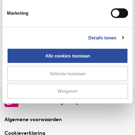
Keurmerk Zelfzorg Online
Marketing
⁠Verantwoorde zorg, ⁠ook online.
Winkelen met zekerheid
Details tonen
⁠Deze webshop is aangesloten ⁠bij
Thuiswinkelwaarborg.
Alle cookies toestaan
Altijd onze folder bij de hand
Check onze folders ⁠bij AlleFolders.
Selectie toestaan
Weigeren
de vriendelijke specialist
Algemene voorwaarden
Cookieverklaring