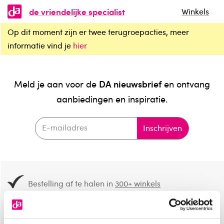
de vriendelijke specialist
Winkels
Op dit moment zijn er twee terugroepacties, meer
informatie vind je
hier
DA nieuwsbrief
Meld je aan voor de
en ontvang
aanbiedingen en inspiratie.
Inschrijven
Bestelling af te halen in
300+ winkels
Gratis verzending vanaf 49.-