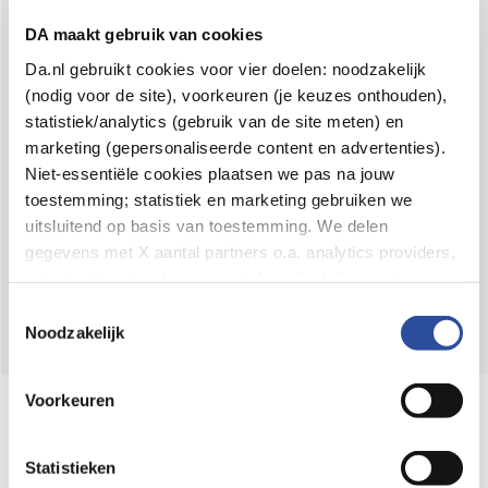
Voor 21u besteld,
binnen 2 dagen in huis
*
DA maakt gebruik van cookies
8.6 uit
4.106 reviews
Da.nl gebruikt cookies voor vier doelen: noodzakelijk
(nodig voor de site), voorkeuren (je keuzes onthouden),
Over DA
statistiek/analytics (gebruik van de site meten) en
Klantenservice
marketing (gepersonaliseerde content en advertenties).
Niet-essentiële cookies plaatsen we pas na jouw
Assortiment
toestemming; statistiek en marketing gebruiken we
uitsluitend op basis van toestemming. We delen
DA
Volg
op:
gegevens met X aantal partners o.a. analytics providers,
advertentienetwerken en social mediaplatforms; in onze
Cookie-verklaring
vind je de volledige lijst van partijen
Toestemmingsselectie
en de bewaartermijnen per categorie. Je kunt je keuze op
Noodzakelijk
elk moment wijzigen of intrekken via
Cookie-
instellingen
. Meer informatie over onze
Voorkeuren
Online aanbieder medicijnen
gegevensverwerking staat in de
Privacyverklaring
.
⁠Controleer welke medicijnen onze
webshop mag verkopen.
Statistieken