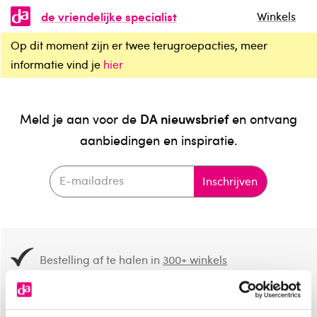
de vriendelijke specialist
Winkels
Op dit moment zijn er twee terugroepacties, meer
informatie vind je
hier
DA nieuwsbrief
Meld je aan voor de
en ontvang
aanbiedingen en inspiratie.
Inschrijven
Bestelling af te halen in
300+ winkels
Gratis verzending vanaf 49.-