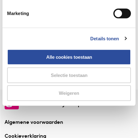
Keurmerk Zelfzorg Online
Marketing
⁠Verantwoorde zorg, ⁠ook online.
Winkelen met zekerheid
Details tonen
⁠Deze webshop is aangesloten ⁠bij
Thuiswinkelwaarborg.
Alle cookies toestaan
Altijd onze folder bij de hand
Check onze folders ⁠bij AlleFolders.
Selectie toestaan
Weigeren
de vriendelijke specialist
Algemene voorwaarden
Cookieverklaring