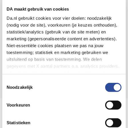
Voor 21u besteld,
binnen 2 dagen in huis
*
DA maakt gebruik van cookies
8.6 uit
4.106 reviews
Da.nl gebruikt cookies voor vier doelen: noodzakelijk
(nodig voor de site), voorkeuren (je keuzes onthouden),
Over DA
statistiek/analytics (gebruik van de site meten) en
Klantenservice
marketing (gepersonaliseerde content en advertenties).
Niet-essentiële cookies plaatsen we pas na jouw
Assortiment
toestemming; statistiek en marketing gebruiken we
uitsluitend op basis van toestemming. We delen
DA
Volg
op:
gegevens met X aantal partners o.a. analytics providers,
advertentienetwerken en social mediaplatforms; in onze
Cookie-verklaring
vind je de volledige lijst van partijen
Toestemmingsselectie
en de bewaartermijnen per categorie. Je kunt je keuze op
Noodzakelijk
elk moment wijzigen of intrekken via
Cookie-
instellingen
. Meer informatie over onze
Voorkeuren
Online aanbieder medicijnen
gegevensverwerking staat in de
Privacyverklaring
.
⁠Controleer welke medicijnen onze
webshop mag verkopen.
Statistieken