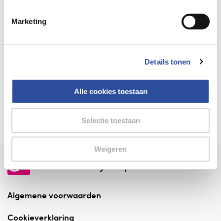
Keurmerk Zelfzorg Online
Marketing
⁠Verantwoorde zorg, ⁠ook online.
Winkelen met zekerheid
Details tonen
⁠Deze webshop is aangesloten ⁠bij
Thuiswinkelwaarborg.
Alle cookies toestaan
Altijd onze folder bij de hand
Check onze folders ⁠bij AlleFolders.
Selectie toestaan
Weigeren
de vriendelijke specialist
Algemene voorwaarden
Cookieverklaring