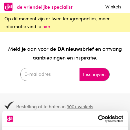
de vriendelijke specialist
Winkels
Op dit moment zijn er twee terugroepacties, meer
informatie vind je
hier
DA nieuwsbrief
Meld je aan voor de
en ontvang
aanbiedingen en inspiratie.
Inschrijven
Bestelling af te halen in
300+ winkels
Gratis verzending vanaf 49.-