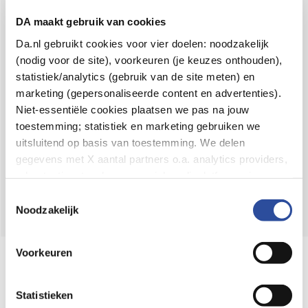
Voor 21u besteld,
binnen 2 dagen in huis
*
DA maakt gebruik van cookies
8.6 uit
4.106 reviews
Da.nl gebruikt cookies voor vier doelen: noodzakelijk
(nodig voor de site), voorkeuren (je keuzes onthouden),
Over DA
statistiek/analytics (gebruik van de site meten) en
Klantenservice
marketing (gepersonaliseerde content en advertenties).
Niet-essentiële cookies plaatsen we pas na jouw
Assortiment
toestemming; statistiek en marketing gebruiken we
uitsluitend op basis van toestemming. We delen
DA
Volg
op:
gegevens met X aantal partners o.a. analytics providers,
advertentienetwerken en social mediaplatforms; in onze
Cookie-verklaring
vind je de volledige lijst van partijen
Toestemmingsselectie
en de bewaartermijnen per categorie. Je kunt je keuze op
Noodzakelijk
elk moment wijzigen of intrekken via
Cookie-
instellingen
. Meer informatie over onze
Voorkeuren
Online aanbieder medicijnen
gegevensverwerking staat in de
Privacyverklaring
.
⁠Controleer welke medicijnen onze
webshop mag verkopen.
Statistieken