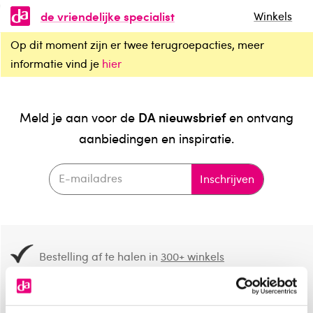
de vriendelijke specialist
Winkels
Op dit moment zijn er twee terugroepacties, meer
informatie vind je
hier
DA nieuwsbrief
Meld je aan voor de
en ontvang
aanbiedingen en inspiratie.
Inschrijven
Bestelling af te halen in
300+ winkels
Gratis verzending vanaf 49.-