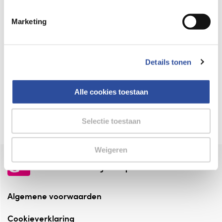
Keurmerk Zelfzorg Online
Marketing
⁠Verantwoorde zorg, ⁠ook online.
Winkelen met zekerheid
Details tonen
⁠Deze webshop is aangesloten ⁠bij
Thuiswinkelwaarborg.
Alle cookies toestaan
Altijd onze folder bij de hand
Check onze folders ⁠bij AlleFolders.
Selectie toestaan
Weigeren
de vriendelijke specialist
Algemene voorwaarden
Cookieverklaring