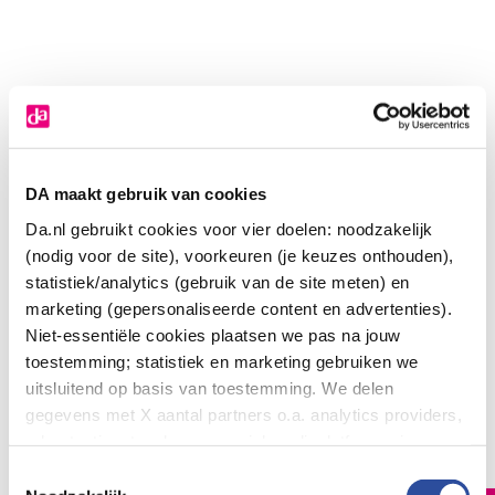
DA maakt gebruik van cookies
Da.nl gebruikt cookies voor vier doelen: noodzakelijk
(nodig voor de site), voorkeuren (je keuzes onthouden),
statistiek/analytics (gebruik van de site meten) en
marketing (gepersonaliseerde content en advertenties).
Niet-essentiële cookies plaatsen we pas na jouw
toestemming; statistiek en marketing gebruiken we
uitsluitend op basis van toestemming. We delen
Baldini Rijke nachtcreme lavendel demeter
gegevens met X aantal partners o.a. analytics providers,
17
.
95
advertentienetwerken en social mediaplatforms; in onze
50.00
Milliliter
Cookie-verklaring
vind je de volledige lijst van partijen
Toestemmingsselectie
en de bewaartermijnen per categorie. Je kunt je keuze op