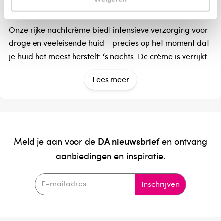
Ideaal voor de nachtelijke regeneratie
Onze rijke nachtcrème biedt intensieve verzorging voor
droge en veeleisende huid – precies op het moment dat
je huid het meest herstelt: ‘s nachts. De crème is verrijkt
met 100% natuurzuiver granaatappelpitolie, een
Lees meer
kostbaar ingrediënt dat rijk is aan de zeldzame
Omega-5 vetzuren. In combinatie met voedende Inca-
Inchi olie ondersteunt deze crème de lipidenbalans en
helpt ze de natuurlijke huidbarrière versterken.
DA nieuwsbrief
Meld je aan voor de
en ontvang
De formule hydrateert diep, bevordert de
aanbiedingen en inspiratie.
celvernieuwing en houdt je huid soepel en elastisch tot in
de ochtend.
Inschrijven
- Granaatappelpitolie – rijk aan Omega-5, antioxidatief
& huidversterkend