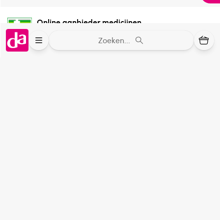
Oil*, Theobroma Cacao Seed Butter*, Parfum*/**,
Plukenetia Volubilis Seed Oil*, Cera Alba°, Xanthan
Online aanbieder medicijnen
Gum, Aqua, Glyceryl Caprylate, Tocopherol, Helianthus
⁠Controleer welke medicijnen onze
Zoeken...
Annuus Seed Oil, Lactic Acid, Farnesol**, Limonene**,
webshop mag verkopen.
Linalool** °uit Demeter/biologisch dynamische
landbouw *uit gecontroleerde bio landbouw **uit 100%
Keurmerk Zelfzorg Online
natuurlijke etherische oliën
⁠Verantwoorde zorg, ⁠ook online.
Bewaaradvies
Winkelen met zekerheid
Koel bewaren
⁠Deze webshop is aangesloten ⁠bij
Thuiswinkelwaarborg.
Verantwoordelijk voor het in de handel brengen
Ecomild
Altijd onze folder bij de hand
Check onze folders ⁠bij AlleFolders.