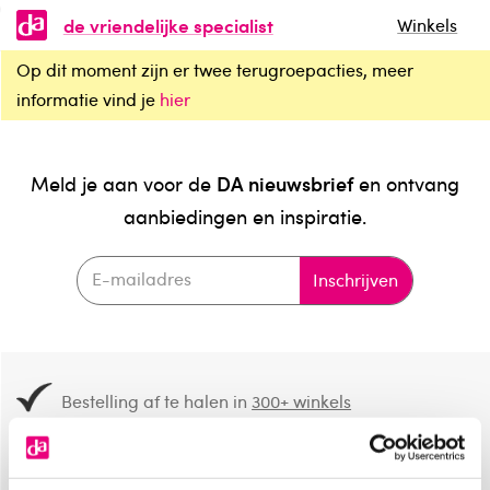
de vriendelijke specialist
Winkels
Op dit moment zijn er twee terugroepacties, meer
informatie vind je
hier
DA nieuwsbrief
Meld je aan voor de
en ontvang
aanbiedingen en inspiratie.
Inschrijven
Bestelling af te halen in
300+ winkels
Gratis verzending vanaf 49.-