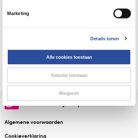
Keurmerk Zelfzorg Online
Marketing
⁠Verantwoorde zorg, ⁠ook online.
Winkelen met zekerheid
Details tonen
⁠Deze webshop is aangesloten ⁠bij
Thuiswinkelwaarborg.
Alle cookies toestaan
Altijd onze folder bij de hand
Check onze folders ⁠bij AlleFolders.
Selectie toestaan
Weigeren
de vriendelijke specialist
Algemene voorwaarden
Cookieverklaring