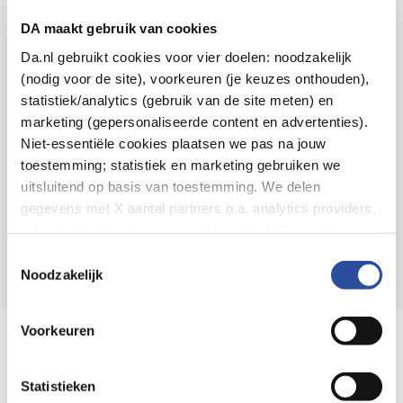
Voor 21u besteld,
binnen 2 dagen in huis
*
DA maakt gebruik van cookies
8.6 uit
4.106 reviews
Da.nl gebruikt cookies voor vier doelen: noodzakelijk
(nodig voor de site), voorkeuren (je keuzes onthouden),
Over DA
statistiek/analytics (gebruik van de site meten) en
Klantenservice
marketing (gepersonaliseerde content en advertenties).
Niet-essentiële cookies plaatsen we pas na jouw
Assortiment
toestemming; statistiek en marketing gebruiken we
uitsluitend op basis van toestemming. We delen
DA
Volg
op:
gegevens met X aantal partners o.a. analytics providers,
advertentienetwerken en social mediaplatforms; in onze
Cookie-verklaring
vind je de volledige lijst van partijen
Toestemmingsselectie
en de bewaartermijnen per categorie. Je kunt je keuze op
Noodzakelijk
elk moment wijzigen of intrekken via
Cookie-
instellingen
. Meer informatie over onze
Voorkeuren
Online aanbieder medicijnen
gegevensverwerking staat in de
Privacyverklaring
.
⁠Controleer welke medicijnen onze
webshop mag verkopen.
Statistieken