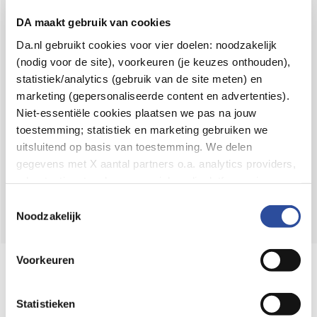
Voor 21u besteld,
binnen 2 dagen in huis
*
DA maakt gebruik van cookies
8.6 uit
4.106 reviews
Da.nl gebruikt cookies voor vier doelen: noodzakelijk
(nodig voor de site), voorkeuren (je keuzes onthouden),
Over DA
statistiek/analytics (gebruik van de site meten) en
Klantenservice
marketing (gepersonaliseerde content en advertenties).
Niet-essentiële cookies plaatsen we pas na jouw
Assortiment
toestemming; statistiek en marketing gebruiken we
uitsluitend op basis van toestemming. We delen
DA
Volg
op:
gegevens met X aantal partners o.a. analytics providers,
advertentienetwerken en social mediaplatforms; in onze
Cookie-verklaring
vind je de volledige lijst van partijen
Toestemmingsselectie
en de bewaartermijnen per categorie. Je kunt je keuze op
Noodzakelijk
elk moment wijzigen of intrekken via
Cookie-
instellingen
. Meer informatie over onze
Voorkeuren
Online aanbieder medicijnen
gegevensverwerking staat in de
Privacyverklaring
.
⁠Controleer welke medicijnen onze
webshop mag verkopen.
Statistieken