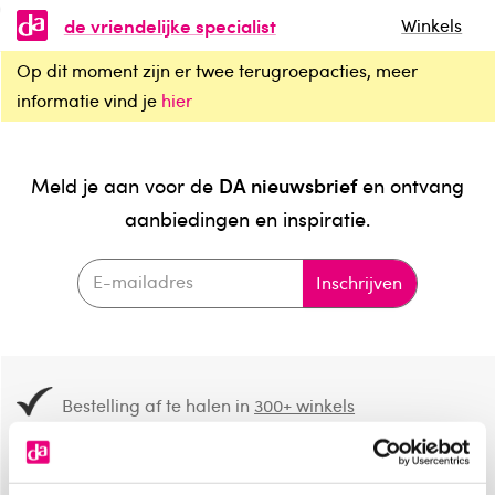
de vriendelijke specialist
Winkels
Op dit moment zijn er twee terugroepacties, meer
informatie vind je
hier
DA nieuwsbrief
Meld je aan voor de
en ontvang
aanbiedingen en inspiratie.
Inschrijven
Bestelling af te halen in
300+ winkels
Gratis verzending vanaf 49.-