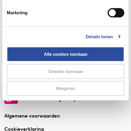
Keurmerk Zelfzorg Online
Marketing
⁠Verantwoorde zorg, ⁠ook online.
Winkelen met zekerheid
Details tonen
⁠Deze webshop is aangesloten ⁠bij
Thuiswinkelwaarborg.
Alle cookies toestaan
Altijd onze folder bij de hand
Check onze folders ⁠bij AlleFolders.
Selectie toestaan
Weigeren
de vriendelijke specialist
Algemene voorwaarden
Cookieverklaring