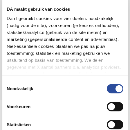
Voor 21u besteld,
binnen 2 dagen in huis
*
DA maakt gebruik van cookies
8.6 uit
4.106 reviews
Da.nl gebruikt cookies voor vier doelen: noodzakelijk
(nodig voor de site), voorkeuren (je keuzes onthouden),
Over DA
statistiek/analytics (gebruik van de site meten) en
Klantenservice
marketing (gepersonaliseerde content en advertenties).
Niet-essentiële cookies plaatsen we pas na jouw
Assortiment
toestemming; statistiek en marketing gebruiken we
uitsluitend op basis van toestemming. We delen
DA
Volg
op:
gegevens met X aantal partners o.a. analytics providers,
advertentienetwerken en social mediaplatforms; in onze
Cookie-verklaring
vind je de volledige lijst van partijen
Toestemmingsselectie
en de bewaartermijnen per categorie. Je kunt je keuze op
Noodzakelijk
elk moment wijzigen of intrekken via
Cookie-
instellingen
. Meer informatie over onze
Voorkeuren
Online aanbieder medicijnen
gegevensverwerking staat in de
Privacyverklaring
.
⁠Controleer welke medicijnen onze
webshop mag verkopen.
Statistieken