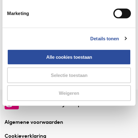
Keurmerk Zelfzorg Online
Marketing
⁠Verantwoorde zorg, ⁠ook online.
Winkelen met zekerheid
Details tonen
⁠Deze webshop is aangesloten ⁠bij
Thuiswinkelwaarborg.
Alle cookies toestaan
Altijd onze folder bij de hand
Check onze folders ⁠bij AlleFolders.
Selectie toestaan
Weigeren
de vriendelijke specialist
Algemene voorwaarden
Cookieverklaring