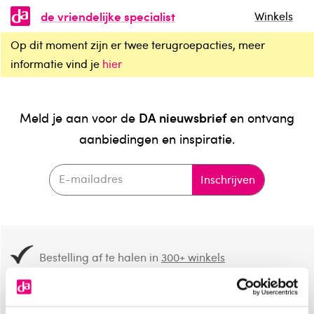
de vriendelijke specialist
Winkels
Op dit moment zijn er twee terugroepacties, meer
informatie vind je
hier
DA nieuwsbrief
Meld je aan voor de
en ontvang
aanbiedingen en inspiratie.
Inschrijven
Bestelling af te halen in
300+ winkels
Gratis verzending vanaf 49.-