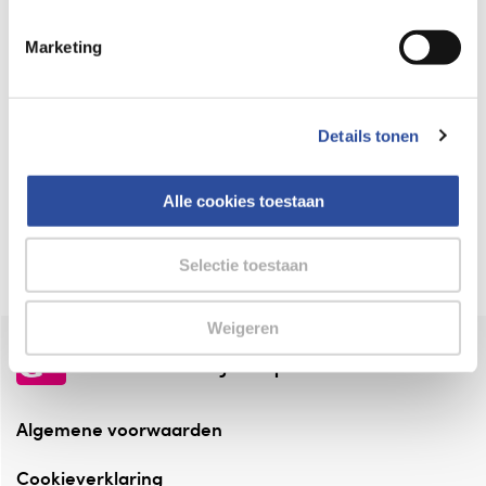
Keurmerk Zelfzorg Online
Marketing
⁠Verantwoorde zorg, ⁠ook online.
Winkelen met zekerheid
Details tonen
⁠Deze webshop is aangesloten ⁠bij
Thuiswinkelwaarborg.
Alle cookies toestaan
Altijd onze folder bij de hand
Check onze folders ⁠bij AlleFolders.
Selectie toestaan
Weigeren
de vriendelijke specialist
Algemene voorwaarden
Cookieverklaring