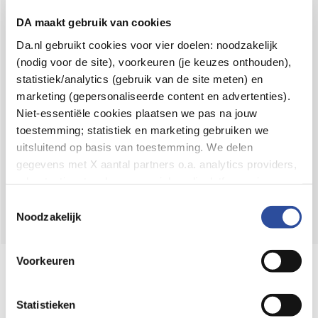
Voor 21u besteld,
binnen 2 dagen in huis
*
DA maakt gebruik van cookies
8.6 uit
4.106 reviews
Da.nl gebruikt cookies voor vier doelen: noodzakelijk
(nodig voor de site), voorkeuren (je keuzes onthouden),
Over DA
statistiek/analytics (gebruik van de site meten) en
Klantenservice
marketing (gepersonaliseerde content en advertenties).
Niet-essentiële cookies plaatsen we pas na jouw
Assortiment
toestemming; statistiek en marketing gebruiken we
uitsluitend op basis van toestemming. We delen
DA
Volg
op:
gegevens met X aantal partners o.a. analytics providers,
advertentienetwerken en social mediaplatforms; in onze
Cookie-verklaring
vind je de volledige lijst van partijen
Toestemmingsselectie
en de bewaartermijnen per categorie. Je kunt je keuze op
Noodzakelijk
elk moment wijzigen of intrekken via
Cookie-
instellingen
. Meer informatie over onze
Voorkeuren
Online aanbieder medicijnen
gegevensverwerking staat in de
Privacyverklaring
.
⁠Controleer welke medicijnen onze
webshop mag verkopen.
Statistieken