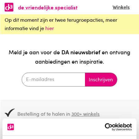
de vriendelijke specialist
Winkels
Op dit moment zijn er twee terugroepacties, meer
informatie vind je
hier
DA nieuwsbrief
Meld je aan voor de
en ontvang
aanbiedingen en inspiratie.
Inschrijven
Bestelling af te halen in
300+ winkels
Gratis verzending vanaf 49.-