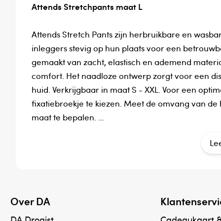
Attends Stretchpants maat L
Attends Stretch Pants zijn herbruikbare en wasbar
inleggers stevig op hun plaats voor een betrouwb
gemaakt van zacht, elastisch en ademend materi
comfort. Het naadloze ontwerp zorgt voor een dis
huid. Verkrijgbaar in maat S - XXL. Voor een opti
fixatiebroekje te kiezen. Meet de omvang van de h
maat te bepalen.
Le
- Zacht elastisch en ademend materiaal voor co
- Naadloos ontwerp zorgt voor een discrete en ve
- Korte pijpjes voor een goede pasvorm en comfor
- Herbruikbaar en wasbaar tot 50 keer op 60°C.
Over DA
Klantenservi
Oeko-Tex Standaard 100 gecertificeerd als zijnde
- Kleurcodering aan de buitenzijde van de taille
DA Drogist
Cadeaukaart 