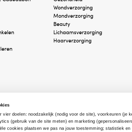
iendelijkheid.
Wondverzorging
Mondverzorging
astaan.
Beauty
inkelen
Lichaamsverzorging
 binnenkant van de tailleband
Haarverzorging
lgd door voorzichtig drogen in de droogtrommel op
uleren
re fixatiebroekjes met korte pijpjes. Ontworpen om
okies
p en bieden betrouwbare fixatie en bescherming
r vier doelen: noodzakelijk (nodig voor de site), voorkeuren (je 
erk Zelfzorg Online
Winkelen met zekerh
anbevolen om te dragen met - Attends inleggers, als
lytics (gebruik van de site meten) en marketing (gepersonaliseer
ntwoorde zorg, ⁠ook
⁠Deze webshop is aan
gular / Air Comfort.
iële cookies plaatsen we pas na jouw toestemming; statistiek en