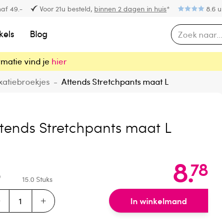
af 49.-
Voor 21u besteld,
binnen 2 dagen in huis
*
8.6 u
kels
Blog
rmatie vind je
hier
xatiebroekjes
-
Attends Stretchpants maat L
tends Stretchpants maat L
8
.
78
15.0
Stuks
In winkelmand