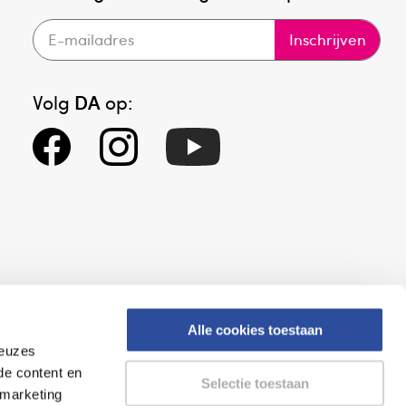
Inschrijven
Volg
DA
op:
Alle cookies toestaan
keuzes
eid
Altijd onze folder bij de hand
de content en
Selectie toestaan
gesloten
Check onze folders ⁠bij
 marketing