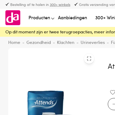
Bestelling af te halen in
300+ winkels
Gratis verzending van
Producten
Aanbiedingen
300+ Win
Op dit moment zijn er twee terugroepacties, meer info
Home
-
Gezondheid
-
Klachten
-
Urineverlies
-
Fi
At