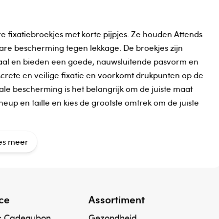
e fixatiebroekjes met korte pijpjes. Ze houden Attends
are bescherming tegen lekkage. De broekjes zijn
aal en bieden een goede, nauwsluitende pasvorm en
crete en veilige fixatie en voorkomt drukpunten op de
male bescherming is het belangrijk om de juiste maat
eup en taille en kies de grootste omtrek om de juiste
es meer
mfort, een goede pasvorm en ondersteuning.
ilige fixatie en voorkomt drukpunten op de huid.
t - helpen het risico op lekkage te verminderen.
ce
Assortiment
 onschadelijk voor de menselijke gezondheid.
band om de maat aan te duiden.
& Cadeaubon
Gezondheid