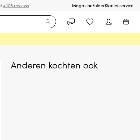
it
4.106 reviews
Magazine
Folder
Klantenservice
Anderen kochten ook