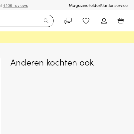
it
4.106 reviews
Magazine
Folder
Klantenservice
Anderen kochten ook