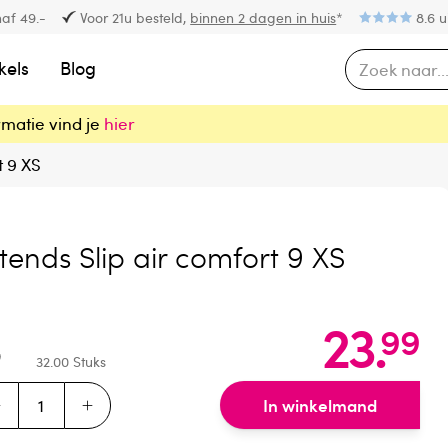
af 49.-
Voor 21u besteld,
binnen 2 dagen in huis
*
8.6 u
kels
Blog
rmatie vind je
hier
t 9 XS
tends Slip air comfort 9 XS
23
.
99
32.00
Stuks
In winkelmand