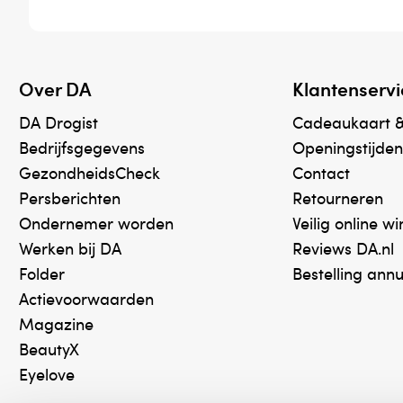
Over DA
Klantenservi
DA Drogist
Cadeaukaart 
Bedrijfsgegevens
Openingstijden
GezondheidsCheck
Contact
Persberichten
Retourneren
Ondernemer worden
Veilig online w
Werken bij DA
Reviews DA.nl
Folder
Bestelling ann
Actievoorwaarden
Magazine
BeautyX
Eyelove