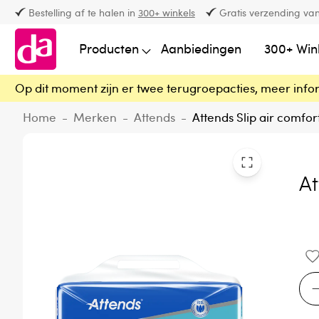
Bestelling af te halen in
300+ winkels
Gratis verzending van
Producten
Aanbiedingen
300+ Win
Op dit moment zijn er twee terugroepacties, meer info
Home
-
Merken
-
Attends
-
Attends Slip air comfor
At