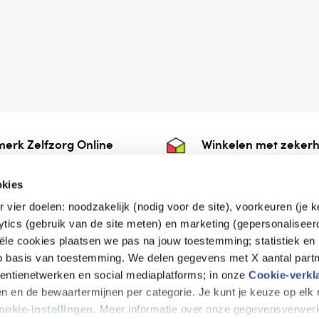
erk Zelfzorg Online
Winkelen met zekerh
ntwoorde zorg, ⁠ook
⁠Deze webshop is aan
e.
⁠bij Thuiswinkelwaarb
okies
r vier doelen: noodzakelijk (nodig voor de site), voorkeuren (je 
lytics (gebruik van de site meten) en marketing (gepersonaliseer
iële cookies plaatsen we pas na jouw toestemming; statistiek en
de vriendelijke specialist
op basis van toestemming. We delen gegevens met X aantal partn
tentienetwerken en social mediaplatforms; in onze
Cookie-verkl
tijen en de bewaartermijnen per categorie. Je kunt je keuze op el
erklaring
Disclaimer
Privacy verklaring
ookie-instellingen
. Meer informatie over onze gegevensverwerk