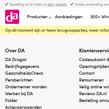
Bestelling af te halen in
300+ winkels
Gratis verzending van
Producten
Aanbiedingen
300+ Win
Op dit moment zijn er twee terugroepacties, meer info
Over DA
Klantenservi
DA Drogist
Cadeaukaart 
Bedrijfsgegevens
Openingstijden
GezondheidsCheck
Contact
Persberichten
Retourneren
Ondernemer worden
Veilig online w
Werken bij DA
Reviews DA.nl
Folder
Bestelling ann
Actievoorwaarden