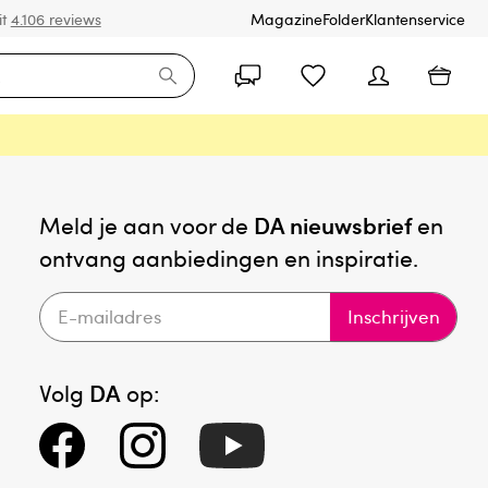
it
4.106 reviews
Magazine
Folder
Klantenservice
Meld je aan voor de
DA nieuwsbrief
en
ontvang aanbiedingen en inspiratie.
Inschrijven
Volg
DA
op: