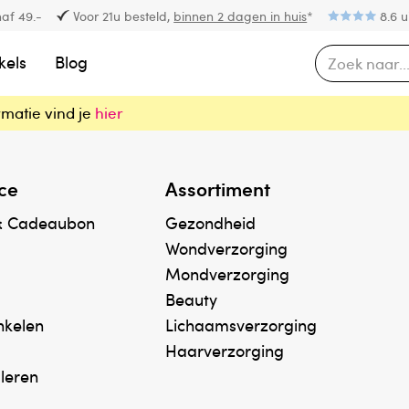
af 49.-
Voor 21u besteld,
binnen 2 dagen in huis
*
8.6 u
kels
Blog
rmatie vind je
hier
ce
Assortiment
& Cadeaubon
Gezondheid
Wondverzorging
Mondverzorging
Beauty
inkelen
Lichaamsverzorging
Haarverzorging
uleren