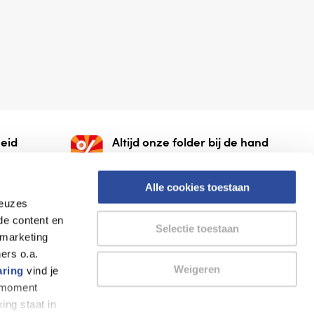
eid
Altijd onze folder bij de hand
gesloten
Check onze folders ⁠bij
org.
AlleFolders.
Alle cookies toestaan
keuzes
de content en
Selectie toestaan
 marketing
ers o.a.
Weigeren
aring
vind je
k moment
Thuiswinkel waarborg
AlleFolders
ing staat in