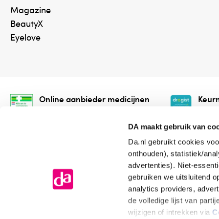
Magazine
BeautyX
Eyelove
Online aanbieder medicijnen
Keurm
⁠Controleer welke medicijnen
⁠Vera
onze webshop mag verkopen.
onlin
DA maakt gebruik van co
Da.nl gebruikt cookies voo
onthouden), statistiek/ana
advertenties). Niet-essent
gebruiken we uitsluitend 
analytics providers, adver
de volledige lijst van par
Algemene voorwaarden
Cookiev
wijzigen of intrekken via
C