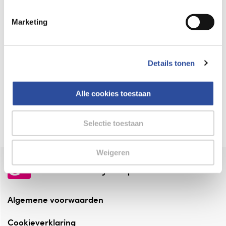
Keurmerk Zelfzorg Online
Marketing
⁠Verantwoorde zorg, ⁠ook online.
Winkelen met zekerheid
Details tonen
⁠Deze webshop is aangesloten ⁠bij
Thuiswinkelwaarborg.
Alle cookies toestaan
Altijd onze folder bij de hand
Check onze folders ⁠bij AlleFolders.
Selectie toestaan
Weigeren
de vriendelijke specialist
Algemene voorwaarden
Cookieverklaring