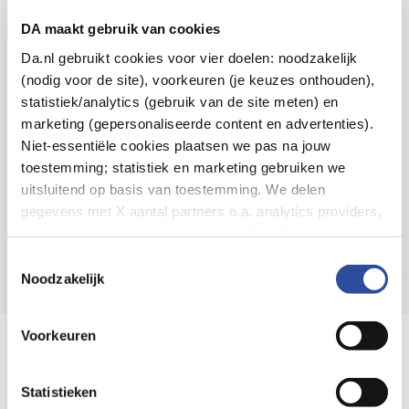
Voor 21u besteld,
binnen 2 dagen in huis
*
DA maakt gebruik van cookies
8.6 uit
4.106 reviews
Da.nl gebruikt cookies voor vier doelen: noodzakelijk
(nodig voor de site), voorkeuren (je keuzes onthouden),
Over DA
statistiek/analytics (gebruik van de site meten) en
Klantenservice
marketing (gepersonaliseerde content en advertenties).
Niet-essentiële cookies plaatsen we pas na jouw
Assortiment
toestemming; statistiek en marketing gebruiken we
uitsluitend op basis van toestemming. We delen
DA
Volg
op:
gegevens met X aantal partners o.a. analytics providers,
advertentienetwerken en social mediaplatforms; in onze
Cookie-verklaring
vind je de volledige lijst van partijen
Toestemmingsselectie
en de bewaartermijnen per categorie. Je kunt je keuze op
Noodzakelijk
elk moment wijzigen of intrekken via
Cookie-
instellingen
. Meer informatie over onze
Voorkeuren
Online aanbieder medicijnen
gegevensverwerking staat in de
Privacyverklaring
.
⁠Controleer welke medicijnen onze
webshop mag verkopen.
Statistieken