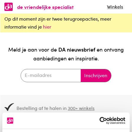
de vriendelijke specialist
Winkels
Op dit moment zijn er twee terugroepacties, meer
informatie vind je
hier
DA nieuwsbrief
Meld je aan voor de
en ontvang
aanbiedingen en inspiratie.
Inschrijven
Bestelling af te halen in
300+ winkels
Gratis verzending vanaf 49.-