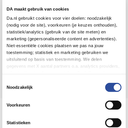
Voor 21u besteld,
binnen 2 dagen in huis
*
DA maakt gebruik van cookies
8.6 uit
4.106 reviews
Da.nl gebruikt cookies voor vier doelen: noodzakelijk
(nodig voor de site), voorkeuren (je keuzes onthouden),
Over DA
statistiek/analytics (gebruik van de site meten) en
Klantenservice
marketing (gepersonaliseerde content en advertenties).
Niet-essentiële cookies plaatsen we pas na jouw
Assortiment
toestemming; statistiek en marketing gebruiken we
uitsluitend op basis van toestemming. We delen
DA
Volg
op:
gegevens met X aantal partners o.a. analytics providers,
advertentienetwerken en social mediaplatforms; in onze
Cookie-verklaring
vind je de volledige lijst van partijen
Toestemmingsselectie
en de bewaartermijnen per categorie. Je kunt je keuze op
Noodzakelijk
elk moment wijzigen of intrekken via
Cookie-
instellingen
. Meer informatie over onze
Voorkeuren
Online aanbieder medicijnen
gegevensverwerking staat in de
Privacyverklaring
.
⁠Controleer welke medicijnen onze
webshop mag verkopen.
Statistieken