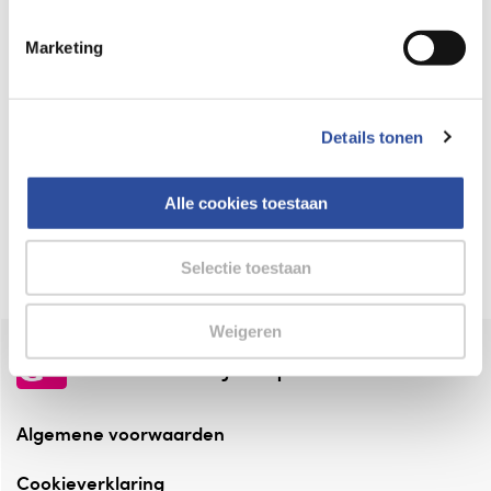
Keurmerk Zelfzorg Online
Marketing
⁠Verantwoorde zorg, ⁠ook online.
Winkelen met zekerheid
Details tonen
⁠Deze webshop is aangesloten ⁠bij
Thuiswinkelwaarborg.
Alle cookies toestaan
Altijd onze folder bij de hand
Check onze folders ⁠bij AlleFolders.
Selectie toestaan
Weigeren
de vriendelijke specialist
Algemene voorwaarden
Cookieverklaring