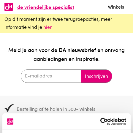
de vriendelijke specialist
Winkels
Op dit moment zijn er twee terugroepacties, meer
informatie vind je
hier
DA nieuwsbrief
Meld je aan voor de
en ontvang
aanbiedingen en inspiratie.
Inschrijven
Bestelling af te halen in
300+ winkels
Gratis verzending vanaf 49.-