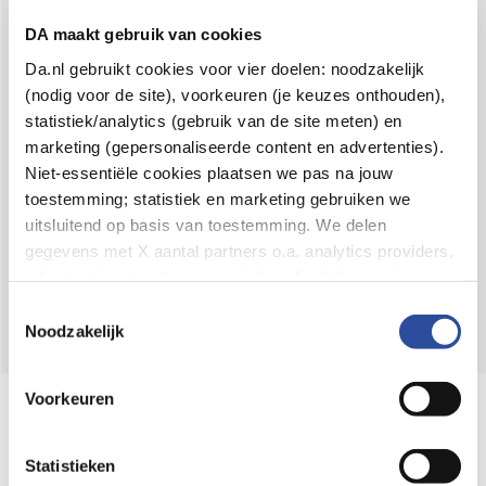
Voor 21u besteld,
binnen 2 dagen in huis
*
DA maakt gebruik van cookies
8.6 uit
4.106 reviews
Da.nl gebruikt cookies voor vier doelen: noodzakelijk
(nodig voor de site), voorkeuren (je keuzes onthouden),
Over DA
statistiek/analytics (gebruik van de site meten) en
Klantenservice
marketing (gepersonaliseerde content en advertenties).
Niet-essentiële cookies plaatsen we pas na jouw
Assortiment
toestemming; statistiek en marketing gebruiken we
uitsluitend op basis van toestemming. We delen
DA
Volg
op:
gegevens met X aantal partners o.a. analytics providers,
advertentienetwerken en social mediaplatforms; in onze
Cookie-verklaring
vind je de volledige lijst van partijen
Toestemmingsselectie
en de bewaartermijnen per categorie. Je kunt je keuze op
Noodzakelijk
elk moment wijzigen of intrekken via
Cookie-
instellingen
. Meer informatie over onze
Voorkeuren
Online aanbieder medicijnen
gegevensverwerking staat in de
Privacyverklaring
.
⁠Controleer welke medicijnen onze
webshop mag verkopen.
Statistieken