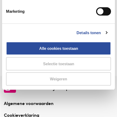
Keurmerk Zelfzorg Online
Marketing
⁠Verantwoorde zorg, ⁠ook online.
Winkelen met zekerheid
Details tonen
⁠Deze webshop is aangesloten ⁠bij
Thuiswinkelwaarborg.
Alle cookies toestaan
Altijd onze folder bij de hand
Check onze folders ⁠bij AlleFolders.
Selectie toestaan
Weigeren
de vriendelijke specialist
Algemene voorwaarden
Cookieverklaring